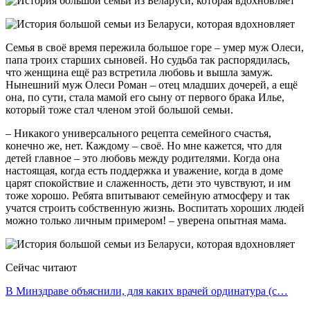
Семья в своё время пережила боль­шое горе – умер муж Олеси,
папа троих старших сыновей. Но судьба так распорядилась,
что женщина ещё раз встретила любовь и вышла замуж.
Нынешний муж Олеси Роман – отец младших дочерей, а ещё
она, по сути, стала мамой его сыну от пер­вого брака Илье,
который тоже стал членом этой большой семьи.
– Никакого универсально­го рецепта семейного счастья,
конечно же, нет. Каждому – своё. Но мне кажется, что для
детей главное – это любовь между родителями. Когда она
настоящая, когда есть под­держка и уважение, когда в доме
царят спокойствие и сла­женность, дети это чувствуют, и им
тоже хорошо. Ребята впи­тывают семейную атмосферу и так
учатся строить собствен­ную жизнь. Воспитать хоро­ших людей
можно только лич­ным примером! – уверена опытная мама.
Сейчас читают
В Минздраве объяснили, для каких врачей ординатура (с…