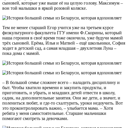
сыновей, которые уже выше её на целую голову. Максимум –
вон той малышки в яркой розовой коляске.
Тем не менее старший Егор учится уже на третьем курсе
физкультурного факультета ГГУ имени Ф.Скорины, который
наша героиня в своё время тоже окончила, уже будучи мамой
трёх сыновей. Ерёма, Илья и Матвей – ещё школьники, София
ходит в дет­ский сад, а самая младшая – двухлет­няя Луна –
пока дома с мамой.
– В большой семье сложнее всего – наладить дисциплину и
быт. Чтобы хватило времени и закупить продукты, и
приготовить, и убрать, и младших детей отвести в школу,
садик, на дополнительные заня­тия. Они же дети, а значит, и
поле­ниться любят, и где-то схалтурить, уроки недоучить. Вот
это проконтро­лировать важно, – улыбается мама. – Хотя
ребята у меня самостоятель­ные. Старшие мальчишки
помогают смотреть за девочками.