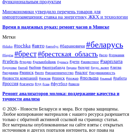
функциональным продуктам
Минэкономики утвердило перечень товаров для
импортозамещения: ставка на энергетику, ЖКХ и технологии
Время в надежных руках: ремонт часов в Минске
Метки
#беларусь
#авто
#tochka
#барановичи
#blizko
#автобус
#брест
#брестская_область
#германия
#вело
#берёза
#зарплата
#гибель
#дети
#животное
#дальнобойщик
#гродно
#деньга
#контрабанда
#литва
#кредит
#здоровье
#китай
#кобрин
#кража
#курс_валют
#минск
#налог
#мото
#мошенничество
#недвижимость
#медицина
#польша
#работа
#новости компаний
#пинск
#пожар
#пенсия
#пьяный
#россия
#футбол
#сигарета
#суд
#школа
#сша
Ремонт анализаторов молока: поддержание качества и
точности анализа
© 2026 - Новости Беларуси и мира. Все права защищены.
Любое копирование материалов с нашего ресурса разрешается
только с обратной активной ссылкой на страницу статьи.
Все материалы опубликованные на сайте взяты с открытых
источников и других порталов интернета, все права на