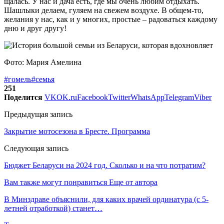
щалась. У нас и дача есть, где мы очень любим отдыхать.
Шашлыки делаем, гуляем на свежем воздухе. В общем-то,
желания у нас, как и у мно­гих, простые – радоваться каждому
дню и друг другу!
Фото: Мария Амелина
#гомель
#семья
251
Поделится
VK
OK.ru
Facebook
Twitter
WhatsApp
Telegram
Viber
Предыдущая запись
Закрытие мотосезона в Бресте. Программа
Следующая запись
Бюджет Беларуси на 2024 год. Сколько и на что потратим?
Вам также могут понравиться
Еще от автора
В Минздраве объяснили, для каких врачей ординатура (с 5-
летней отработкой) станет…