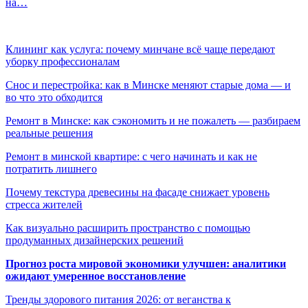
на…
Клининг как услуга: почему минчане всё чаще передают
уборку профессионалам
Снос и перестройка: как в Минске меняют старые дома — и
во что это обходится
Ремонт в Минске: как сэкономить и не пожалеть — разбираем
реальные решения
Ремонт в минской квартире: с чего начинать и как не
потратить лишнего
Почему текстура древесины на фасаде снижает уровень
стресса жителей
Как визуально расширить пространство с помощью
продуманных дизайнерских решений
Прогноз роста мировой экономики улучшен: аналитики
ожидают умеренное восстановление
Тренды здорового питания 2026: от веганства к