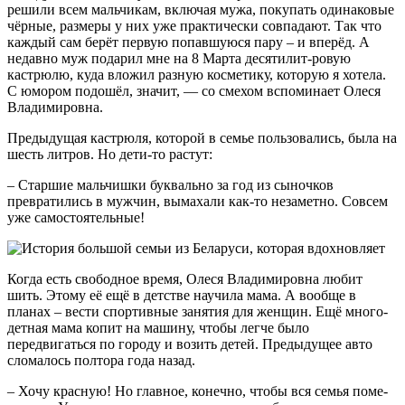
решили всем мальчикам, включая мужа, покупать одинаковые
чёрные, размеры у них уже практически совпадают. Так что
каждый сам берёт первую попавшу­юся пару – и вперёд. А
недавно муж подарил мне на 8 Марта десятилит-ровую
кастрюлю, куда вложил раз­ную косметику, которую я хотела.
С юмором подошёл, значит, — со сме­хом вспоминает Олеся
Владимировна.
Предыдущая кастрюля, которой в семье пользовались, была на
шесть литров. Но дети-то растут:
– Старшие мальчишки буквально за год из сыночков
превратились в мужчин, вымахали как-то незаметно. Совсем
уже самостоятельные!
Когда есть свободное время, Олеся Владимировна любит
шить. Этому её ещё в детстве научила мама. А вообще в
планах – вести спортив­ные занятия для женщин. Ещё много­
детная мама копит на машину, чтобы легче было
передвигаться по городу и возить детей. Предыдущее авто
сло­малось полтора года назад.
– Хочу красную! Но главное, конечно, чтобы вся семья поме­