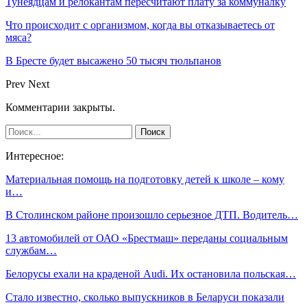
Тунеядцам и релокантам пересчитают плату за коммуналку
Что происходит с организмом, когда вы отказываетесь от
мяса?
В Бресте будет высажено 50 тысяч тюльпанов
Prev
Next
Комментарии закрыты.
Интересное:
Материальная помощь на подготовку детей к школе – кому
и…
В Столинском районе произошло серьезное ДТП. Водитель…
13 автомобилей от ОАО «Брестмаш» переданы социальным
службам…
Белорусы ехали на краденой Audi. Их остановила польская…
Стало известно, сколько выпускников в Беларуси показали