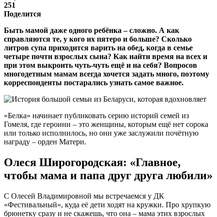
251
Поделится
Быть мамой даже одного ребёнка – сложно. А как
справляются те, у кого их пятеро и больше? Сколько
литров супа приходится варить на обед, когда в семье
четыре почти взрослых сына? Как найти время на всех и
при этом выкроить чуть-чуть ещё и на себя? Вопросов
многодет­ным мамам всегда хочется задать много, поэтому
корреспонденты постарались узнать самое важное.
«Белка» начинает публиковать серию историй семей из
Гомеля, где героини – это жен­щины, которым ещё нет сорока
или только исполнилось, но они уже заслужили почётную
награду – орден Матери.
Олеся Широгородская: «Главное,
чтобы мама и папа друг друга любили»
С Олесей Владимировной мы встречаемся у ДК
«Фестивальный», куда её дети ходят на кружки. Про хрупкую
брюнетку сразу и не ска­жешь, что она – мама этих взрос­лых