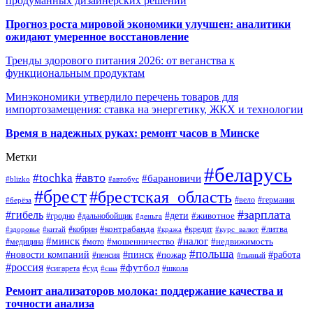
продуманных дизайнерских решений
Прогноз роста мировой экономики улучшен: аналитики
ожидают умеренное восстановление
Тренды здорового питания 2026: от веганства к
функциональным продуктам
Минэкономики утвердило перечень товаров для
импортозамещения: ставка на энергетику, ЖКХ и технологии
Время в надежных руках: ремонт часов в Минске
Метки
#беларусь
#авто
#tochka
#барановичи
#blizko
#автобус
#брест
#брестская_область
#германия
#вело
#берёза
#зарплата
#гибель
#дети
#животное
#дальнобойщик
#гродно
#деньга
#контрабанда
#литва
#кредит
#здоровье
#китай
#кобрин
#кража
#курс_валют
#минск
#налог
#мото
#мошенничество
#недвижимость
#медицина
#польша
#работа
#новости компаний
#пинск
#пожар
#пенсия
#пьяный
#россия
#футбол
#сигарета
#суд
#школа
#сша
Ремонт анализаторов молока: поддержание качества и
точности анализа