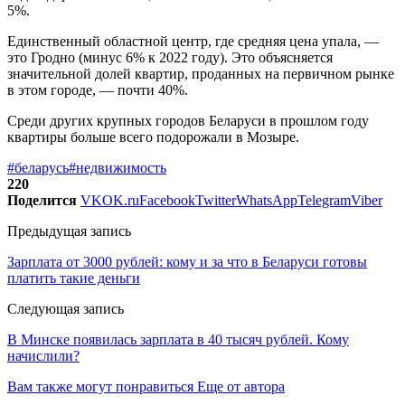
5%.
Единственный областной центр, где средняя цена упала, —
это Гродно (минус 6% к 2022 году). Это объясняется
значительной долей квартир, проданных на первичном рынке
в этом городе, — почти 40%.
Среди других крупных городов Беларуси в прошлом году
квартиры больше всего подорожали в Мозыре.
#беларусь
#недвижимость
220
Поделится
VK
OK.ru
Facebook
Twitter
WhatsApp
Telegram
Viber
Предыдущая запись
Зарплата от 3000 рублей: кому и за что в Беларуси готовы
платить такие деньги
Следующая запись
В Минске появилась зарплата в 40 тысяч рублей. Кому
начислили?
Вам также могут понравиться
Еще от автора