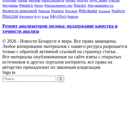
#контрабанда
#литва
#кредит
#здоровье
#китай
#кобрин
#кража
#курс_валют
#минск
#налог
#мото
#мошенничество
#недвижимость
#медицина
#польша
#работа
#новости компаний
#пинск
#пожар
#пенсия
#пьяный
#россия
#футбол
#сигарета
#суд
#школа
#сша
Ремонт анализаторов молока: поддержание качества и
точности анализа
© 2026 - Новости Беларуси и мира. Все права защищены.
Любое копирование материалов с нашего ресурса разрешается
только с обратной активной ссылкой на страницу статьи.
Все материалы опубликованные на сайте взяты с открытых
источников и других порталов интернета, все права на
авторство принадлежат их законным владельцам.
Sign in