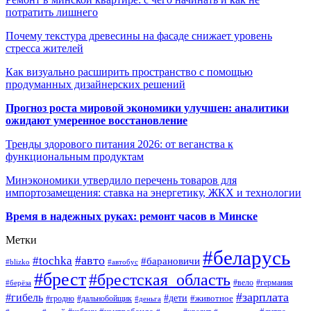
потратить лишнего
Почему текстура древесины на фасаде снижает уровень
стресса жителей
Как визуально расширить пространство с помощью
продуманных дизайнерских решений
Прогноз роста мировой экономики улучшен: аналитики
ожидают умеренное восстановление
Тренды здорового питания 2026: от веганства к
функциональным продуктам
Минэкономики утвердило перечень товаров для
импортозамещения: ставка на энергетику, ЖКХ и технологии
Время в надежных руках: ремонт часов в Минске
Метки
#беларусь
#авто
#tochka
#барановичи
#blizko
#автобус
#брест
#брестская_область
#германия
#вело
#берёза
#зарплата
#гибель
#дети
#животное
#дальнобойщик
#гродно
#деньга