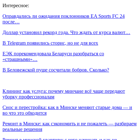
Интересное:
Оправдались ли ожидания поклонников EA Sports FC 24
после…
Доллар установил рекорд года. Что ждать от курса валют…
В Telegram появились сторис, но не для всех
ЕЭК порекомендовала Беларуси разобраться со
«страшными»…
В Беловежской пуще сосчитали бобров. Сколько?
Клининг как услуга: почему минчане всё чаще передают
уборку профессионалам
Снос и перестройка: как в Минске меняют старые дома — и
во что это обходится
Ремонт в Минске: как сэкономить и не пожалеть — разбираем
реальные решения
Ремонт в минской квартире: с чего начинать и как не