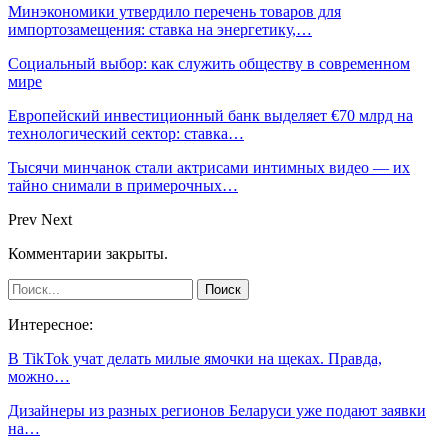
Минэкономики утвердило перечень товаров для
импортозамещения: ставка на энергетику,…
Социальный выбор: как служить обществу в современном
мире
Европейский инвестиционный банк выделяет €70 млрд на
технологический сектор: ставка…
Тысячи минчанок стали актрисами интимных видео — их
тайно снимали в примерочных…
Prev
Next
Комментарии закрыты.
Интересное:
В TikTok учат делать милые ямочки на щеках. Правда,
можно…
Дизайнеры из разных регионов Беларуси уже подают заявки
на…