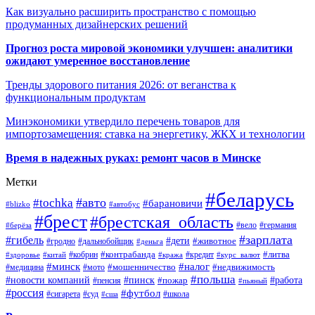
Как визуально расширить пространство с помощью
продуманных дизайнерских решений
Прогноз роста мировой экономики улучшен: аналитики
ожидают умеренное восстановление
Тренды здорового питания 2026: от веганства к
функциональным продуктам
Минэкономики утвердило перечень товаров для
импортозамещения: ставка на энергетику, ЖКХ и технологии
Время в надежных руках: ремонт часов в Минске
Метки
#беларусь
#авто
#tochka
#барановичи
#blizko
#автобус
#брест
#брестская_область
#германия
#вело
#берёза
#зарплата
#гибель
#дети
#животное
#дальнобойщик
#гродно
#деньга
#контрабанда
#литва
#кредит
#здоровье
#китай
#кобрин
#кража
#курс_валют
#минск
#налог
#мото
#мошенничество
#недвижимость
#медицина
#польша
#работа
#новости компаний
#пинск
#пожар
#пенсия
#пьяный
#россия
#футбол
#сигарета
#суд
#школа
#сша