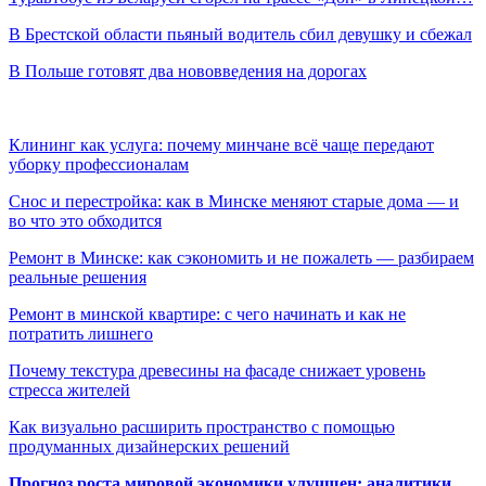
В Брестской области пьяный водитель сбил девушку и сбежал
В Польше готовят два нововведения на дорогах
Клининг как услуга: почему минчане всё чаще передают
уборку профессионалам
Снос и перестройка: как в Минске меняют старые дома — и
во что это обходится
Ремонт в Минске: как сэкономить и не пожалеть — разбираем
реальные решения
Ремонт в минской квартире: с чего начинать и как не
потратить лишнего
Почему текстура древесины на фасаде снижает уровень
стресса жителей
Как визуально расширить пространство с помощью
продуманных дизайнерских решений
Прогноз роста мировой экономики улучшен: аналитики