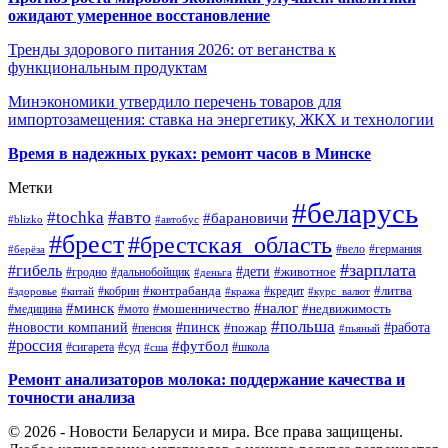
ожидают умеренное восстановление
Тренды здорового питания 2026: от веганства к
функциональным продуктам
Минэкономики утвердило перечень товаров для
импортозамещения: ставка на энергетику, ЖКХ и технологии
Время в надежных руках: ремонт часов в Минске
Метки
#беларусь
#авто
#tochka
#барановичи
#blizko
#автобус
#брест
#брестская_область
#германия
#вело
#берёза
#зарплата
#гибель
#дети
#животное
#дальнобойщик
#гродно
#деньга
#контрабанда
#литва
#кредит
#здоровье
#китай
#кобрин
#кража
#курс_валют
#минск
#налог
#мото
#мошенничество
#недвижимость
#медицина
#польша
#работа
#новости компаний
#пинск
#пожар
#пенсия
#пьяный
#россия
#футбол
#сигарета
#суд
#школа
#сша
Ремонт анализаторов молока: поддержание качества и
точности анализа
© 2026 - Новости Беларуси и мира. Все права защищены.