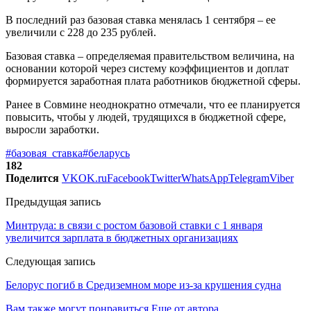
В последний раз базовая ставка менялась 1 сентября – ее
увеличили с 228 до 235 рублей.
Базовая ставка – определяемая правительством величина, на
основании которой через систему коэффициентов и доплат
формируется заработная плата работников бюджетной сферы.
Ранее в Совмине неоднократно отмечали, что ее планируется
повысить, чтобы у людей, трудящихся в бюджетной сфере,
выросли заработки.
#базовая_ставка
#беларусь
182
Поделится
VK
OK.ru
Facebook
Twitter
WhatsApp
Telegram
Viber
Предыдущая запись
Минтруда: в связи с ростом базовой ставки с 1 января
увеличится зарплата в бюджетных организациях
Следующая запись
Белорус погиб в Средиземном море из-за крушения судна
Вам также могут понравиться
Еще от автора