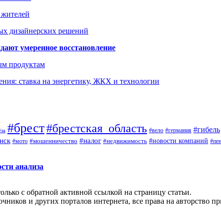
а жителей
ых дизайнерских решений
дают умеренное восстановление
ым продуктам
ния: ставка на энергетику, ЖКХ и технологии
#брест
#брестская_область
#гибель
#германия
#вело
ёза
нск
#налог
#новости компаний
#мото
#мошенничество
#недвижимость
#пе
ости анализа
олько с обратной активной ссылкой на страницу статьи.
чников и других порталов интернета, все права на авторство п