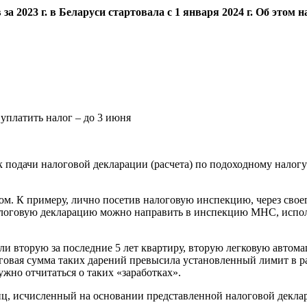
а 2023 г. в Беларуси стартовала с 1 января 2024 г. Об это
подачи налоговой декларации (расчета) по подоходному налогу с
м. К примеру, лично посетив налоговую инспекцию, через свое
налоговую декларацию можно направить в инспекцию МНС, испол
дали вторую за последние 5 лет квартиру, вторую легковую авто
говая сумма таких дарений превысила установленный лимит в раз
ужно отчитаться о таких «заработках».
, исчисленный на основании представленной налоговой деклара