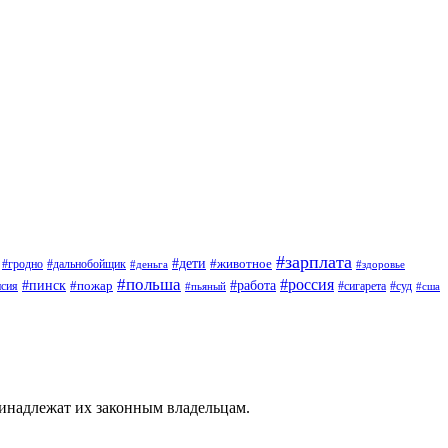
#зарплата
#дети
#животное
#дальнобойщик
#гродно
#деньга
#здоровье
#польша
#россия
#работа
#пинск
#пожар
#сигарета
#суд
нсия
#пьяный
#сша
ринадлежат их законным владельцам.