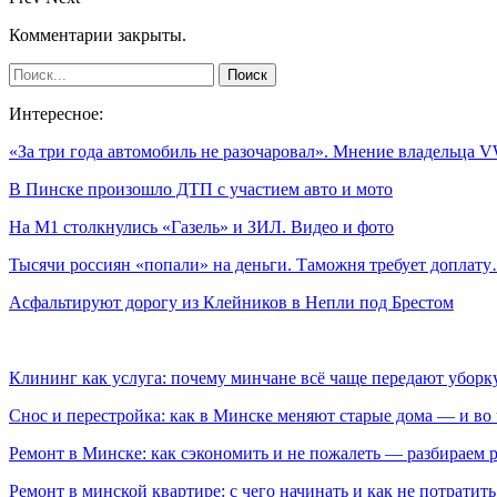
Комментарии закрыты.
Интересное:
«За три года автомобиль не разочаровал». Мнение владельца
В Пинске произошло ДТП с участием авто и мото
На М1 столкнулись «Газель» и ЗИЛ. Видео и фото
Тысячи россиян «попали» на деньги. Таможня требует доплат
Асфальтируют дорогу из Клейников в Непли под Брестом
Клининг как услуга: почему минчане всё чаще передают убор
Снос и перестройка: как в Минске меняют старые дома — и во 
Ремонт в Минске: как сэкономить и не пожалеть — разбираем 
Ремонт в минской квартире: с чего начинать и как не потратит