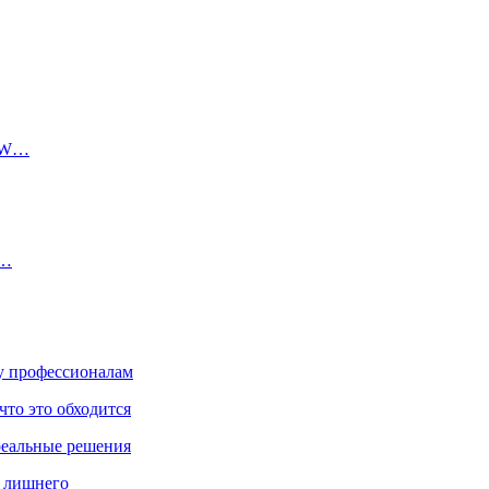
 VW…
у…
ку профессионалам
что это обходится
реальные решения
ь лишнего