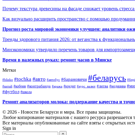
Почему текстура древесины на фасаде снижает уровень стресс
Как визуально расширить пространство с помощью продуманн
Прогноз роста мировой экономики улучшен: аналитики ожи
Тренды здорового питания 2026: от веганства к функциональн
Минэкономики утвердило перечень товаров для импортозамеще
Время в надежных руках: ремонт часов в Минске
Метки
#беларусь
#авто
#tochka
#барановичи
#blizko
#автобус
#бер
#ми
#контрабанда
#литва
#кредит
#китай
#кобрин
#кража
#курс_валют
#медицина
#футбол
#школа
Ремонт анализаторов молока: поддержание качества и точн
© 2026 - Новости Беларуси и мира. Все права защищены.
Любое копирование материалов с нашего ресурса разрешается т
Все материалы опубликованные на сайте взяты с открытых исто
Sign in