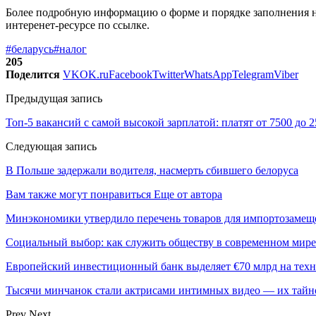
Более подробную информацию о форме и порядке заполнения на
интеренет-ресурсе по ссылке.
#беларусь
#налог
205
Поделится
VK
OK.ru
Facebook
Twitter
WhatsApp
Telegram
Viber
Предыдущая запись
Топ-5 вакансий с самой высокой зарплатой: платят от 7500 до 
Следующая запись
В Польше задержали водителя, насмерть сбившего белоруса
Вам также могут понравиться
Еще от автора
Минэкономики утвердило перечень товаров для импортозамеще
Социальный выбор: как служить обществу в современном мире
Европейский инвестиционный банк выделяет €70 млрд на техн
Тысячи минчанок стали актрисами интимных видео — их тай
Prev
Next