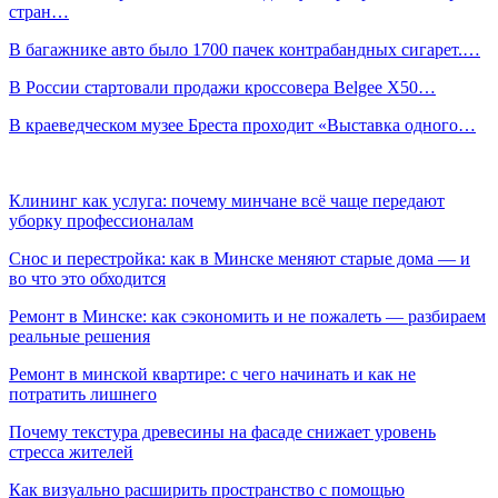
стран…
В багажнике авто было 1700 пачек контрабандных сигарет.…
В России стартовали продажи кроссовера Belgee X50…
В краеведческом музее Бреста проходит «Выставка одного…
Клининг как услуга: почему минчане всё чаще передают
уборку профессионалам
Снос и перестройка: как в Минске меняют старые дома — и
во что это обходится
Ремонт в Минске: как сэкономить и не пожалеть — разбираем
реальные решения
Ремонт в минской квартире: с чего начинать и как не
потратить лишнего
Почему текстура древесины на фасаде снижает уровень
стресса жителей
Как визуально расширить пространство с помощью