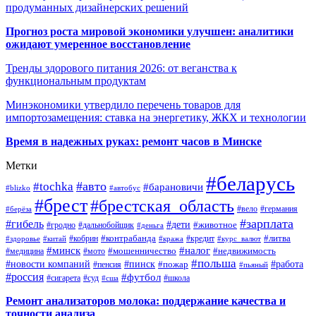
продуманных дизайнерских решений
Прогноз роста мировой экономики улучшен: аналитики
ожидают умеренное восстановление
Тренды здорового питания 2026: от веганства к
функциональным продуктам
Минэкономики утвердило перечень товаров для
импортозамещения: ставка на энергетику, ЖКХ и технологии
Время в надежных руках: ремонт часов в Минске
Метки
#беларусь
#авто
#tochka
#барановичи
#blizko
#автобус
#брест
#брестская_область
#германия
#вело
#берёза
#зарплата
#гибель
#дети
#животное
#дальнобойщик
#гродно
#деньга
#контрабанда
#литва
#кредит
#здоровье
#китай
#кобрин
#кража
#курс_валют
#минск
#налог
#мото
#мошенничество
#недвижимость
#медицина
#польша
#работа
#новости компаний
#пинск
#пожар
#пенсия
#пьяный
#россия
#футбол
#сигарета
#суд
#школа
#сша
Ремонт анализаторов молока: поддержание качества и
точности анализа