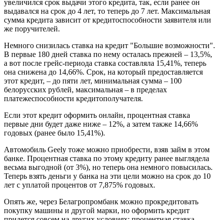
увеличился срок выдачи этого кредита, так, если ранее он
выдавался на срок до 4 лет, то теперь до 7 лет. Максимальная
сумма кредита зависит от кредитоспособности заявителя или
же поручителей.
Немного снизилась ставка на кредит "Большие возможности".
В первые 180 дней ставка по нему осталась прежней – 13,5%,
а вот после грейс-периода ставка составляла 15,41%, теперь
она снижена до 14,66%. Срок, на который предоставляется
этот кредит, – до пяти лет, минимальная сумма – 100
белорусских рублей, максимальная – в пределах
платежеспособности кредитополучателя.
Если этот кредит оформить онлайн, процентная ставка
первые дни будет даже ниже – 12%, а затем также 14,66%
годовых (ранее было 15,41%).
Автомобиль Geely тоже можно приобрести, взяв займ в этом
банке. Процентная ставка по этому кредиту ранее выглядела
весьма выгодной (от 3%), но теперь она немного повысилась.
Теперь взять деньги у банка на эти цели можно на срок до 10
лет с уплатой процентов от 7,875% годовых.
Опять же, через Белагропромбанк можно прокредитовать
покупку машины и другой марки, но оформить кредит
придется совсем на других условиях: процентная ставка –