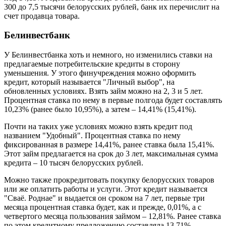
300 до 7,5 тысячи белорусских рублей, банк их перечислит на
счет продавца товара.
Белинвестбанк
У Белинвестбанка хоть и немного, но изменились ставки на
предлагаемые потребительские кредиты в сторону
уменьшения. У этого финучреждения можно оформить
кредит, который называется "Личный выбор", на
обновленных условиях. Взять займ можно на 2, 3 и 5 лет.
Процентная ставка по нему в первые полгода будет составлять
10,23% (ранее было 10,95%), а затем – 14,41% (15,41%).
Почти на таких уже условиях можно взять кредит под
названием "Удобный". Процентная ставка по нему
фиксированная в размере 14,41%, ранее ставка была 15,41%.
Этот займ предлагается на срок до 3 лет, максимальная сумма
кредита – 10 тысяч белорусских рублей.
Можно также прокредитовать покупку белорусских товаров
или же оплатить работы и услуги. Этот кредит называется
"Сваё. Роднае" и выдается он сроком на 7 лет, первые три
месяца процентная ставка будет, как и прежде, 0,01%, а с
четвертого месяца пользования займом – 12,81%. Ранее ставка
по этом кредитному предложению составляла 13,71%.