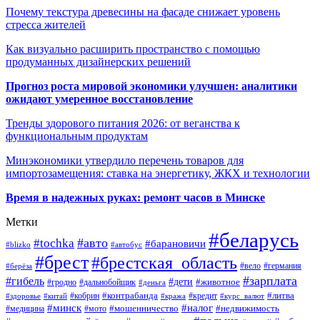
Почему текстура древесины на фасаде снижает уровень
стресса жителей
Как визуально расширить пространство с помощью
продуманных дизайнерских решений
Прогноз роста мировой экономики улучшен: аналитики
ожидают умеренное восстановление
Тренды здорового питания 2026: от веганства к
функциональным продуктам
Минэкономики утвердило перечень товаров для
импортозамещения: ставка на энергетику, ЖКХ и технологии
Время в надежных руках: ремонт часов в Минске
Метки
#беларусь
#авто
#tochka
#барановичи
#blizko
#автобус
#брест
#брестская_область
#германия
#вело
#берёза
#зарплата
#гибель
#дети
#животное
#дальнобойщик
#гродно
#деньга
#контрабанда
#литва
#кредит
#здоровье
#китай
#кобрин
#кража
#курс_валют
#минск
#налог
#мото
#мошенничество
#недвижимость
#медицина