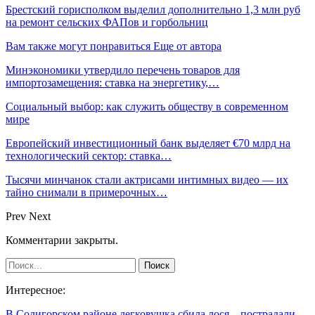
Брестский горисполком выделил дополнительно 1,3 млн руб
на ремонт сельских ФАПов и горбольниц
Вам также могут понравиться
Еще от автора
Минэкономики утвердило перечень товаров для
импортозамещения: ставка на энергетику,…
Социальный выбор: как служить обществу в современном
мире
Европейский инвестиционный банк выделяет €70 млрд на
технологический сектор: ставка…
Тысячи минчанок стали актрисами интимных видео — их
тайно снимали в примерочных…
Prev
Next
Комментарии закрыты.
Интересное:
В Солигорском районе легковушка сбила лося – пострадали