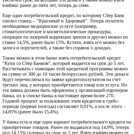
взаймы: ранее до пяти лет, теперь до семи.
Еще один потребительский кредит, по которому Сбер Банк
снизил ставку, – "Красивый и Здоровый". Теперь оплатить
необходимые медицинские услуги (например,
стоматологические и косметологические процедуры,
операции по лазерной коррекции зрения и другие) можно по
ставке 14,5%, ранее было 15%. Кстати, взять его можно без
залога и поручителей, а также без справок о доходах.
Также можно в этом банке взять потребительский кредит
"Купи со Сбер Банком", который выдается на срок до 5 лет.
Рассчитывать с помощью этой кредитной программы можно
на сумму от 300 до 10 тысяч белорусских рублей. Эти деньги
будут перечисляться по заявке кредитополучателя на счет
третьих лиц, у которых приобретаются товар или услуга. Но
эта заявка должна быть оформлена у организаций-партнеров
банка, их в списке банка в настоящее время более 270.
Годовой процент за пользование этим кредитом в грейс-
периоде (первые полгода) составляет 0,01%, а после этого –
14,85% (ранее было 15,4%).
У банка есть и еще один вариант потребительского кредита на
приобретение товаров. Ранее он выдавался под 14,9%, теперь
под 14,15% годовых на срок до 5 лет. Взять взаймы можно от