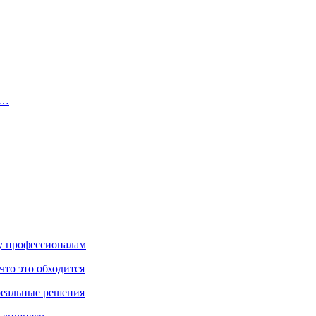
ь…
ку профессионалам
что это обходится
реальные решения