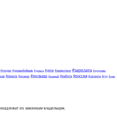
#зарплата
#дети
#животное
#дальнобойщик
#гродно
#деньга
#здоровье
#польша
#россия
#работа
#пинск
#пожар
#сигарета
#суд
нсия
#пьяный
#сша
ринадлежат их законным владельцам.