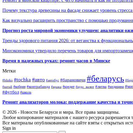
Ремонт в минской квартире: с чего начинать и как не потратит
Почему текстура древесины на фасаде снижает уровень стресс
Как визуально расширить пространство с помощью продуманн
Прогноз роста мировой экономики улучшен: аналитики ожи
Тренды здорового питания 2026: от веганства к функциональн
Минэкономики утвердило перечень товаров для импортозамеще
Время в надежных руках: ремонт часов в Минске
Метки
#беларусь
#авто
#tochka
#барановичи
#blizko
#автобус
#бер
#ми
#контрабанда
#литва
#кредит
#китай
#кобрин
#кража
#курс_валют
#медицина
#футбол
#школа
Ремонт анализаторов молока: поддержание качества и точн
© 2026 - Новости Беларуси и мира. Все права защищены.
Любое копирование материалов с нашего ресурса разрешается т
Все материалы опубликованные на сайте взяты с открытых исто
Sign in