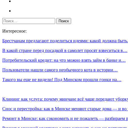
Интересное:
Брестчанам предлагают поделиться идеями: какой должна быт
В какой стране перед посадкой в самолет просят взвеситься в…
Потребительский кредит: на что можно взять займ в банке и…
Пользователи нашли самого необычного кота в истории…
Такого вы еще не видели! Под Минском прошли гонки на…
Клининг как услуга: почему минчане всё чаще передают убор
Снос и перестройка: как в Минске меняют старые дома — и во 
Ремонт в Минске: как сэкономить и не пожалеть — разбираем 