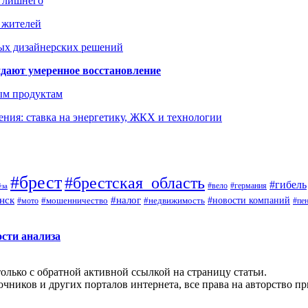
ь лишнего
а жителей
ых дизайнерских решений
дают умеренное восстановление
ым продуктам
ния: ставка на энергетику, ЖКХ и технологии
#брест
#брестская_область
#гибель
#германия
#вело
ёза
нск
#налог
#новости компаний
#мото
#мошенничество
#недвижимость
#пе
ости анализа
олько с обратной активной ссылкой на страницу статьи.
чников и других порталов интернета, все права на авторство п