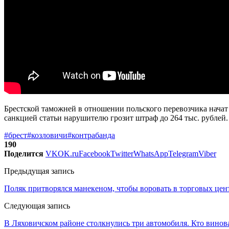
Брестской таможней в отношении польского перевозчика начат 
санкцией статьи нарушителю грозит штраф до 264 тыс. рублей.
#брест
#козловичи
#контрабанда
190
Поделится
VK
OK.ru
Facebook
Twitter
WhatsApp
Telegram
Viber
Предыдущая запись
Поляк притворялся манекеном, чтобы воровать в торговых це
Следующая запись
В Ляховичском районе столкнулись три автомобиля. Кто винов