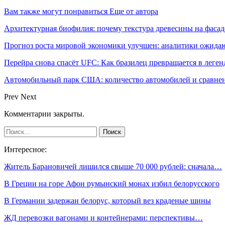
Вам также могут понравиться
Еще от автора
Архитектурная биофилия: почему текстура древесины на фасад
Прогноз роста мировой экономики улучшен: аналитики ожида
Перейра снова спасёт UFC: Как бразилец превращается в леген
Автомобильный парк США: количество автомобилей и сравнен
Prev
Next
Комментарии закрыты.
Интересное:
Житель Барановичей лишился свыше 70 000 рублей: сначала…
В Греции на горе Афон румынский монах избил белорусского
В Германии задержан белорус, который вез краденые шины
ЖД перевозки вагонами и контейнерами: перспективы…