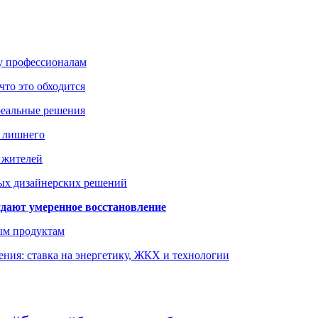
ку профессионалам
что это обходится
реальные решения
ь лишнего
а жителей
ых дизайнерских решений
дают умеренное восстановление
ым продуктам
ния: ставка на энергетику, ЖКХ и технологии