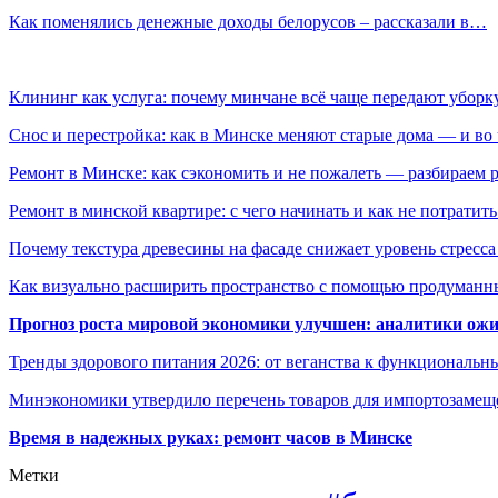
Как поменялись денежные доходы белорусов – рассказали в…
Клининг как услуга: почему минчане всё чаще передают убор
Снос и перестройка: как в Минске меняют старые дома — и во 
Ремонт в Минске: как сэкономить и не пожалеть — разбираем 
Ремонт в минской квартире: с чего начинать и как не потратит
Почему текстура древесины на фасаде снижает уровень стресс
Как визуально расширить пространство с помощью продуманн
Прогноз роста мировой экономики улучшен: аналитики ожи
Тренды здорового питания 2026: от веганства к функциональн
Минэкономики утвердило перечень товаров для импортозамеще
Время в надежных руках: ремонт часов в Минске
Метки