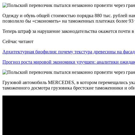
Одежду и обувь общей стоимостью порядка 880 тыс. рублей на
позволило бы «сэкономить» на таможенных платежах более 93 
Теперь штраф за нарушение законодательства окажется почти в
Сейчас читают
Архитектурная биофилия: почему текстура древесины на фаса
Прогноз роста мировой экономики улучшен: аналитики ожид
Грузовой автомобиль MERCEDES, в котором перемещались ука
таможенного досмотра грузовика брестские таможенники и об