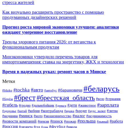
стресса жителей
Как визуально расширить пространство с помощью
продуманных дизайнерских решений
Прогноз роста мировой экономики улучшен: аналитики
ожидают умеренное восстановление
Тренды здорового питания 2026: от веганства к
функциональным продуктам
Минэкономики утвердило перечень товаров для
импортозамещения: ставка на энергетику, ЖКХ и технологии
Время в надежных руках: ремонт часов в Минске
Метки
#беларусь
#авто
#tochka
#барановичи
#blizko
#автобус
#брест
#брестская_область
#германия
#вело
#берёза
#зарплата
#гибель
#дети
#животное
#дальнобойщик
#гродно
#деньга
#контрабанда
#литва
#кредит
#здоровье
#китай
#кобрин
#кража
#курс_валют
#минск
#налог
#мото
#мошенничество
#недвижимость
#медицина
#польша
#работа
#новости компаний
#пинск
#пожар
#пенсия
#пьяный
#россия
#футбол
#сигарета
#суд
#школа
#сша