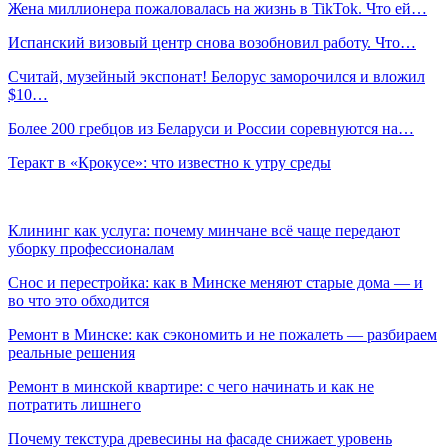
Жена миллионера пожаловалась на жизнь в TikTok. Что ей…
Испанский визовый центр снова возобновил работу. Что…
Считай, музейный экспонат! Белорус заморочился и вложил
$10…
Более 200 гребцов из Беларуси и России соревнуются на…
Теракт в «Крокусе»: что известно к утру среды
Клининг как услуга: почему минчане всё чаще передают
уборку профессионалам
Снос и перестройка: как в Минске меняют старые дома — и
во что это обходится
Ремонт в Минске: как сэкономить и не пожалеть — разбираем
реальные решения
Ремонт в минской квартире: с чего начинать и как не
потратить лишнего
Почему текстура древесины на фасаде снижает уровень