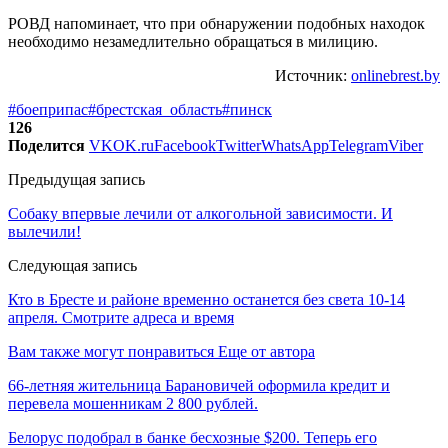
РОВД напоминает, что при обнаружении подобных находок
необходимо незамедлительно обращаться в милицию.
Источник:
onlinebrest.by
#боеприпас
#брестская_область
#пинск
126
Поделится
VK
OK.ru
Facebook
Twitter
WhatsApp
Telegram
Viber
Предыдущая запись
Собаку впервые лечили от алкогольной зависимости. И
вылечили!
Следующая запись
Кто в Бресте и районе временно останется без света 10-14
апреля. Смотрите адреса и время
Вам также могут понравиться
Еще от автора
66-летняя жительница Барановичей оформила кредит и
перевела мошенникам 2 800 рублей.
Белорус подобрал в банке бесхозные $200. Теперь его