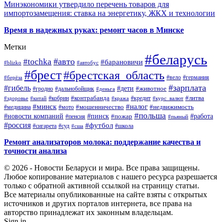
Минэкономики утвердило перечень товаров для
импортозамещения: ставка на энергетику, ЖКХ и технологии
Время в надежных руках: ремонт часов в Минске
Метки
#беларусь
#авто
#tochka
#барановичи
#blizko
#автобус
#брест
#брестская_область
#германия
#вело
#берёза
#зарплата
#гибель
#дети
#животное
#дальнобойщик
#гродно
#деньга
#контрабанда
#литва
#кредит
#здоровье
#китай
#кобрин
#кража
#курс_валют
#минск
#налог
#мото
#мошенничество
#недвижимость
#медицина
#польша
#работа
#новости компаний
#пинск
#пожар
#пенсия
#пьяный
#россия
#футбол
#сигарета
#суд
#школа
#сша
Ремонт анализаторов молока: поддержание качества и
точности анализа
© 2026 - Новости Беларуси и мира. Все права защищены.
Любое копирование материалов с нашего ресурса разрешается
только с обратной активной ссылкой на страницу статьи.
Все материалы опубликованные на сайте взяты с открытых
источников и других порталов интернета, все права на
авторство принадлежат их законным владельцам.
Sign in