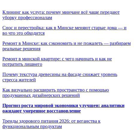
Клининг как услуга: почему минчане всё чаще передают
уборку профессионалам
Снос и перестройка: как в Минске меняют старые дома — и
во что это обходится
Ремонт в Минске: как сэкономить и не пожалеть — разбираем
реальные решения
Ремонт в минской квартире: с чего начинать и как не
потратить лишнего
Почему текстура древесины на фасаде снижает уровень
стресса жителей
Как визуально расширить пространство с помощью
продуманных дизайнерских решений
Прогноз роста мировой экономики улучшен: аналитики
ожидают умеренное восстановление
Тренды здорового питания 2026: от веганства к
функциональным продуктам