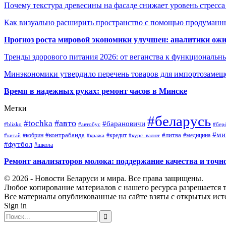
Почему текстура древесины на фасаде снижает уровень стресс
Как визуально расширить пространство с помощью продуманн
Прогноз роста мировой экономики улучшен: аналитики ожи
Тренды здорового питания 2026: от веганства к функциональн
Минэкономики утвердило перечень товаров для импортозамеще
Время в надежных руках: ремонт часов в Минске
Метки
#беларусь
#авто
#tochka
#барановичи
#blizko
#автобус
#бер
#ми
#контрабанда
#литва
#кредит
#китай
#кобрин
#кража
#курс_валют
#медицина
#футбол
#школа
Ремонт анализаторов молока: поддержание качества и точн
© 2026 - Новости Беларуси и мира. Все права защищены.
Любое копирование материалов с нашего ресурса разрешается т
Все материалы опубликованные на сайте взяты с открытых исто
Sign in