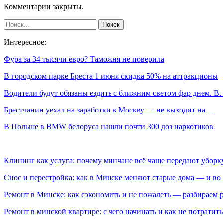
Комментарии закрыты.
Интересное:
Фура за 34 тысячи евро? Таможня не поверила
В городском парке Бреста 1 июня скидка 50% на аттракционы
Водители будут обязаны ездить с ближним светом фар днем. 
Брестчанин уехал на заработки в Москву — не выходит на…
В Польше в BMW белоруса нашли почти 300 доз наркотиков
Клининг как услуга: почему минчане всё чаще передают убор
Снос и перестройка: как в Минске меняют старые дома — и во 
Ремонт в Минске: как сэкономить и не пожалеть — разбираем 
Ремонт в минской квартире: с чего начинать и как не потратит