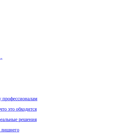
В…
ку профессионалам
что это обходится
реальные решения
ь лишнего