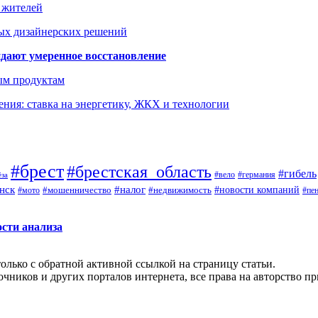
а жителей
ых дизайнерских решений
дают умеренное восстановление
ым продуктам
ния: ставка на энергетику, ЖКХ и технологии
#брест
#брестская_область
#гибель
#германия
#вело
ёза
нск
#налог
#новости компаний
#мото
#мошенничество
#недвижимость
#пе
ости анализа
олько с обратной активной ссылкой на страницу статьи.
чников и других порталов интернета, все права на авторство п