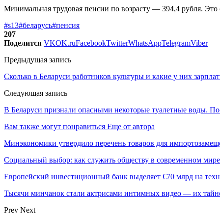
Минимальная трудовая пенсии по возрасту — 394,4 рубля. Это
#s13
#беларусь
#пенсия
207
Поделится
VK
OK.ru
Facebook
Twitter
WhatsApp
Telegram
Viber
Предыдущая запись
Сколько в Беларуси работников культуры и какие у них зарпла
Следующая запись
В Беларуси признали опасными некоторые туалетные воды. По
Вам также могут понравиться
Еще от автора
Минэкономики утвердило перечень товаров для импортозамеще
Социальный выбор: как служить обществу в современном мире
Европейский инвестиционный банк выделяет €70 млрд на техн
Тысячи минчанок стали актрисами интимных видео — их тай
Prev
Next