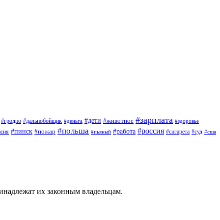
#зарплата
#дети
#животное
#дальнобойщик
#гродно
#деньга
#здоровье
#польша
#россия
#работа
#пинск
#пожар
#сигарета
#суд
нсия
#пьяный
#сша
ринадлежат их законным владельцам.