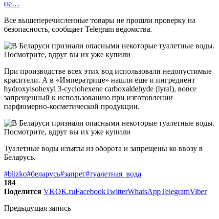
не…
Все вышеперечисленные товары не прошли проверку на
безопасность, сообщает Telegram ведомства.
При производстве всех этих вод использовали недопустимые
красители. А в «Императрице» нашли еще и ингредиент
hydroxyisohexyl 3-cyclohexene carboxaldehyde (lyral), вовсе
запрещенный к использованию при изготовлении
парфюмерно-косметической продукции.
Туалетные воды изъяты из оборота и запрещены ко ввозу в
Беларусь.
#blizko
#беларусь
#запрет
#туалетная_вода
184
Поделится
VK
OK.ru
Facebook
Twitter
WhatsApp
Telegram
Viber
Предыдущая запись