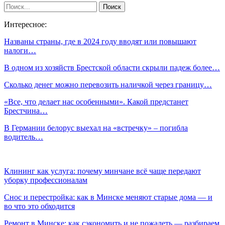
Интересное:
Названы страны, где в 2024 году вводят или повышают
налоги…
В одном из хозяйств Брестской области скрыли падеж более…
Сколько денег можно перевозить наличкой через границу…
«Все, что делает нас особенными». Какой предстанет
Брестчина…
В Германии белорус выехал на «встречку» – погибла
водитель…
Клининг как услуга: почему минчане всё чаще передают
уборку профессионалам
Снос и перестройка: как в Минске меняют старые дома — и
во что это обходится
Ремонт в Минске: как сэкономить и не пожалеть — разбираем