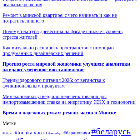
реальные решения
Ремонт в минской квартире: с чего начинать и как не
потратить лишнего
Почему текстура древесины на фасаде снижает уровень
стресса жителей
Как визуально расширить пространство с помощью
продуманных дизайнерских решений
Прогноз роста мировой экономики улучшен: аналитики
ожидают умеренное восстановление
Тренды здорового питания 2026: от веганства к
функциональным продуктам
Минэкономики утвердило перечень товаров для
импортозамещения: ставка на энергетику, ЖКХ и технологии
Время в надежных руках: ремонт часов в Минске
Метки
#беларусь
#авто
#tochka
#барановичи
#blizko
#автобус