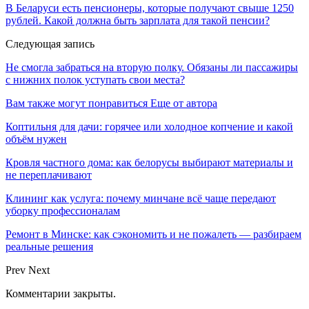
В Беларуси есть пенсионеры, которые получают свыше 1250
рублей. Какой должна быть зарплата для такой пенсии?
Следующая запись
Не смогла забраться на вторую полку. Обязаны ли пассажиры
с нижних полок уступать свои места?
Вам также могут понравиться
Еще от автора
Коптильня для дачи: горячее или холодное копчение и какой
объём нужен
Кровля частного дома: как белорусы выбирают материалы и
не переплачивают
Клининг как услуга: почему минчане всё чаще передают
уборку профессионалам
Ремонт в Минске: как сэкономить и не пожалеть — разбираем
реальные решения
Prev
Next
Комментарии закрыты.