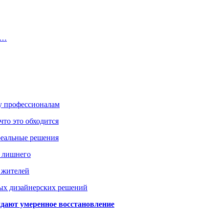
ь…
ку профессионалам
что это обходится
реальные решения
ь лишнего
а жителей
ых дизайнерских решений
дают умеренное восстановление