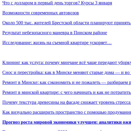
Что с долларом в первый день торгов? Курсы 3 января
Возможности современных автовозов
Около 500 тыс. жителей Брестской области планируют принят
Результат небезопасного маневра в Пинском районе
Исследование: жизнь на съемной квартире ускоряет…
Клининг как услуга: почему минчане всё чаще передают убор
Снос и перестройка: как в Минске меняют старые дома — и во 
Ремонт в Минске: как сэкономить и не пожалеть — разбираем 
Ремонт в минской квартире: с чего начинать и как не потратит
Почему текстура древесины на фасаде снижает уровень стресс
Как визуально расширить пространство с помощью продуманн
Прогноз роста мировой экономики улучшен: аналитики ожи