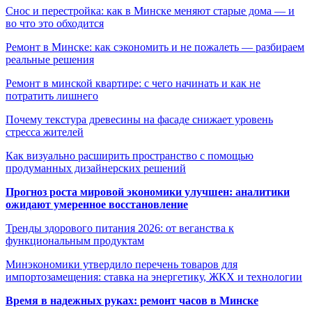
Снос и перестройка: как в Минске меняют старые дома — и
во что это обходится
Ремонт в Минске: как сэкономить и не пожалеть — разбираем
реальные решения
Ремонт в минской квартире: с чего начинать и как не
потратить лишнего
Почему текстура древесины на фасаде снижает уровень
стресса жителей
Как визуально расширить пространство с помощью
продуманных дизайнерских решений
Прогноз роста мировой экономики улучшен: аналитики
ожидают умеренное восстановление
Тренды здорового питания 2026: от веганства к
функциональным продуктам
Минэкономики утвердило перечень товаров для
импортозамещения: ставка на энергетику, ЖКХ и технологии
Время в надежных руках: ремонт часов в Минске