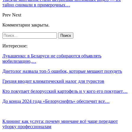
тайно снимали в примерочных…
Prev
Next
Комментарии закрыты.
Интересное:
Лукашенко: в Беларуси не собираются объявлять
мобилизацию,…
Диетолог назвала топ-5 ошибок, которые мешают похудеть
Греция вводит климатический налог для туристов
Кто покупает белорусский картофель и у кого его покупает…
До конца 2024 года «Белоруснефть» обеспечит все…
Клининг как услуга: почему минчане всё чаще передают
уборку профессионалам