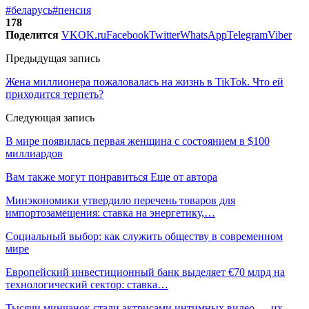
#беларусь
#пенсия
178
Поделится
VK
OK.ru
Facebook
Twitter
WhatsApp
Telegram
Viber
Предыдущая запись
Жена миллионера пожаловалась на жизнь в TikTok. Что ей
приходится терпеть?
Следующая запись
В мире появилась первая женщина с состоянием в $100
миллиардов
Вам также могут понравиться
Еще от автора
Минэкономики утвердило перечень товаров для
импортозамещения: ставка на энергетику,…
Социальный выбор: как служить обществу в современном
мире
Европейский инвестиционный банк выделяет €70 млрд на
технологический сектор: ставка…
Тысячи минчанок стали актрисами интимных видео — их