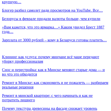
крупную…
Блогер разбил самолет ради просмотров на YouTube. Все…
Белорусы в феврале продали валюты больше, чем купили
«Вам кажется, что это ярмарка…» Каким увидел Брест 1887
года…
Зарплата от 3000 рублей – кому в Беларуси готовы платить…
Клининг как услуга: почему минчане всё чаще передают
уборку профессионалам
Снос и перестройка: как в Минске меняют старые дома — и
во что это обходится
Ремонт в Минске: как сэкономить и не пожалеть — разбираем
реальные решения
Ремонт в минской квартире: с чего начинать и как не
потратить лишнего
Почему текстура древесины на фасаде снижает уровень