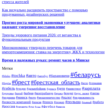
стресса жителей
Как визуально расширить пространство с помощью
продуманных дизайнерских решений
Прогноз роста мировой экономики улучшен: аналитики
ожидают умеренное восстановление
Тренды здорового питания 2026: от веганства к
функциональным продуктам
Минэкономики утвердило перечень товаров для
импортозамещения: ставка на энергетику, ЖКХ и технологии
Время в надежных руках: ремонт часов в Минске
Метки
#беларусь
#авто
#tochka
#барановичи
#blizko
#автобус
#брест
#брестская_область
#германия
#вело
#берёза
#зарплата
#гибель
#дети
#животное
#дальнобойщик
#гродно
#деньга
#контрабанда
#литва
#кредит
#здоровье
#китай
#кобрин
#кража
#курс_валют
#минск
#налог
#мото
#мошенничество
#недвижимость
#медицина
#польша
#работа
#новости компаний
#пинск
#пожар
#пенсия
#пьяный
#россия
#футбол
#сигарета
#суд
#школа
#сша