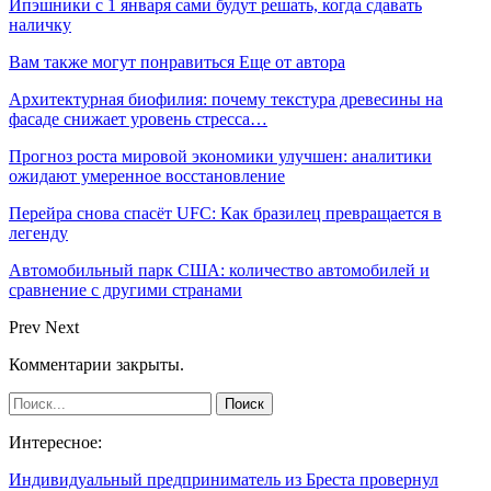
Ипэшники с 1 января сами будут решать, когда сдавать
наличку
Вам также могут понравиться
Еще от автора
Архитектурная биофилия: почему текстура древесины на
фасаде снижает уровень стресса…
Прогноз роста мировой экономики улучшен: аналитики
ожидают умеренное восстановление
Перейра снова спасёт UFC: Как бразилец превращается в
легенду
Автомобильный парк США: количество автомобилей и
сравнение с другими странами
Prev
Next
Комментарии закрыты.
Интересное:
Индивидуальный предприниматель из Бреста провернул