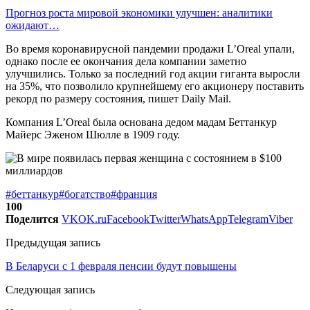
Прогноз роста мировой экономики улучшен: аналитики
ожидают…
Во время коронавирусной пандемии продажи L’Oreal упали,
однако после ее окончания дела компании заметно
улучшились. Только за последний год акции гиганта выросли
на 35%, что позволило крупнейшему его акционеру поставить
рекорд по размеру состояния, пишет Daily Mail.
Компания L’Oreal была основана дедом мадам Беттанкур
Майерс Эженом Шюлле в 1909 году.
#беттанкур
#богатство
#франция
100
Поделится
VK
OK.ru
Facebook
Twitter
WhatsApp
Telegram
Viber
Предыдущая запись
В Беларуси с 1 февраля пенсии будут повышены
Следующая запись