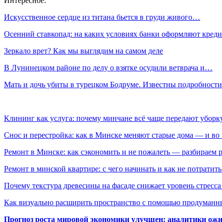
Интересное:
Искусственное сердце из титана бьется в груди живого…
Осенний ставкопад: на каких условиях банки оформляют кре
Зеркало врет? Как мы выглядим на самом деле
В Лунинецком районе по делу о взятке осудили ветврача и…
Мать и дочь убиты в турецком Бодруме. Известны подробности
Клининг как услуга: почему минчане всё чаще передают убор
Снос и перестройка: как в Минске меняют старые дома — и во 
Ремонт в Минске: как сэкономить и не пожалеть — разбираем 
Ремонт в минской квартире: с чего начинать и как не потратит
Почему текстура древесины на фасаде снижает уровень стресс
Как визуально расширить пространство с помощью продуманн
Прогноз роста мировой экономики улучшен: аналитики ожи