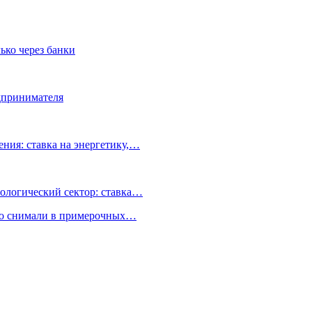
ько через банки
едпринимателя
ния: ставка на энергетику,…
ологический сектор: ставка…
но снимали в примерочных…