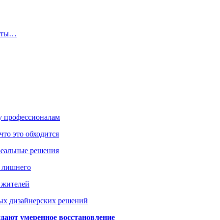
диты…
ку профессионалам
что это обходится
реальные решения
ь лишнего
а жителей
ых дизайнерских решений
дают умеренное восстановление