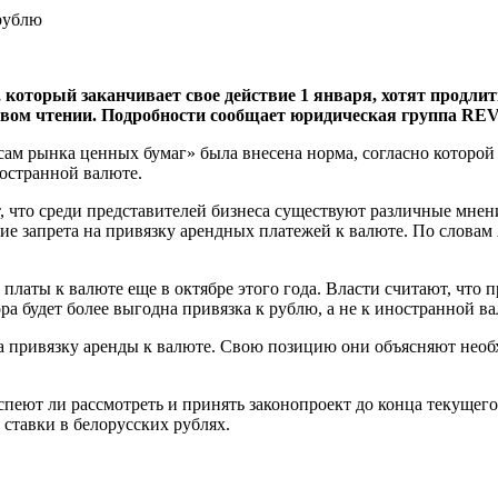
 который заканчивает свое действие 1 января, хотят продли
рвом чтении. Подробности сообщает юридическая группа REV
осам рынка ценных бумаг» была внесена норма, согласно которой 
ностранной валюте.
что среди представителей бизнеса существуют различные мнени
е запрета на привязку арендных платежей к валюте. По словам 
платы к валюте еще в октябре этого года. Власти считают, что
а будет более выгодна привязка к рублю, а не к иностранной ва
на привязку аренды к валюте. Свою позицию они объясняют нео
спеют ли рассмотреть и принять законопроект до конца текущег
 ставки в белорусских рублях.