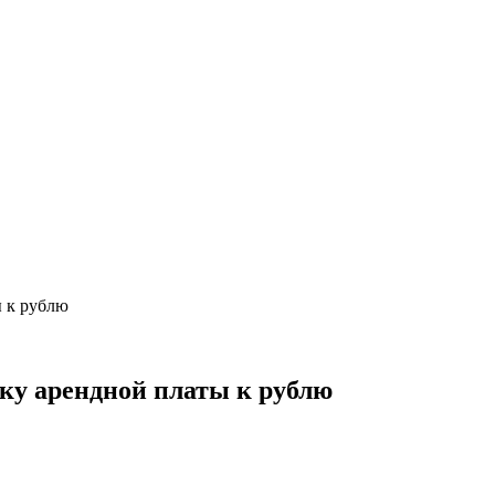
ы к рублю
зку арендной платы к рублю