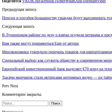
Поделится
VK
OK.ru
Facebook
Twitter
WhatsApp
Telegram
Viber
Предыдущая запись
Пенсии и пособия большинству граждан будут выплачивать тол
Следующая запись
В Лунинецком районе по делу о взятке осудили ветврача и пр
Вам также могут понравиться
Еще от автора
Минэкономики утвердило перечень товаров для импортозамеще
Социальный выбор: как служить обществу в современном мире
Европейский инвестиционный банк выделяет €70 млрд на техн
Тысячи минчанок стали актрисами интимных видео — их тай
Prev
Next
Комментарии закрыты.