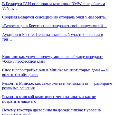
В Беларуси ГАИ остановила мотоцикл BMW с перебитым
VIN и…
Сборная Беларуси сенсационно отобрала очки у фаворита…
«Велосклад» в Бресте снова запускает свой нашумевший…
Аукцион в Бресте. Цена на земельный участок выросла в
три…
Клининг как услуга: почему минчане всё чаще передают
уборку профессионалам
Снос и перестройка: как в Минске меняют старые дома — и
во что это обходится
Ремонт в Минске: как сэкономить и не пожалеть — разбираем
реальные решения
Ремонт в минской квартире: с чего начинать и как не
потратить лишнего
Почему текстура древесины на фасаде снижает уровень
стресса жителей