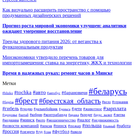
Как визуально расширить пространство с помощью
продуманных дизайнерских решений
Прогноз роста мировой экономики улучшен: аналитики
ожидают умеренное восстановление
Тренды здорового питания 2026: от веганства к
функциональным продуктам
Минэкономики утвердило перечень товаров для
импортозамещения: ставка на энергетику, ЖКХ и технологии
Время в надежных руках: ремонт часов в Минске
Метки
#беларусь
#авто
#tochka
#барановичи
#blizko
#автобус
#брест
#брестская_область
#германия
#вело
#берёза
#зарплата
#гибель
#дети
#животное
#дальнобойщик
#гродно
#деньга
#контрабанда
#литва
#кредит
#здоровье
#китай
#кобрин
#кража
#курс_валют
#минск
#налог
#мото
#мошенничество
#недвижимость
#медицина
#польша
#работа
#новости компаний
#пинск
#пожар
#пенсия
#пьяный
#россия
#футбол
#сигарета
#суд
#школа
#сша