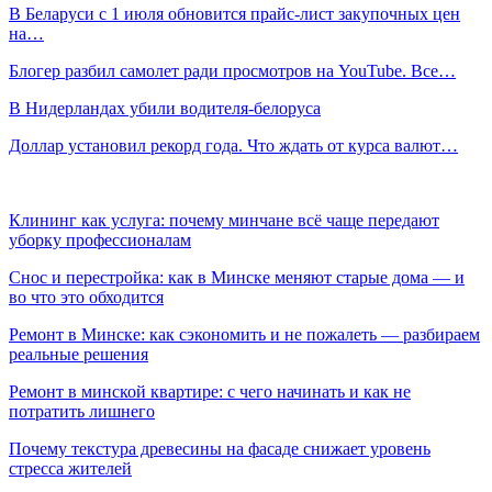
В Беларуси с 1 июля обновится прайс-лист закупочных цен
на…
Блогер разбил самолет ради просмотров на YouTube. Все…
В Нидерландах убили водителя-белоруса
Доллар установил рекорд года. Что ждать от курса валют…
Клининг как услуга: почему минчане всё чаще передают
уборку профессионалам
Снос и перестройка: как в Минске меняют старые дома — и
во что это обходится
Ремонт в Минске: как сэкономить и не пожалеть — разбираем
реальные решения
Ремонт в минской квартире: с чего начинать и как не
потратить лишнего
Почему текстура древесины на фасаде снижает уровень
стресса жителей