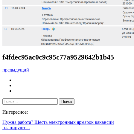
f4fdec95ac0c9c95c77a9529642b1b45
предыдущий
Интересное:
Нужна работа? Шесть электронных ярмарок вакансий
планируют…