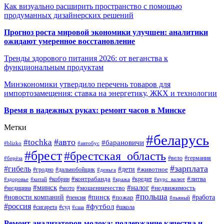
Как визуально расширить пространство с помощью
продуманных дизайнерских решений
Прогноз роста мировой экономики улучшен: аналитики
ожидают умеренное восстановление
Тренды здорового питания 2026: от веганства к
функциональным продуктам
Минэкономики утвердило перечень товаров для
импортозамещения: ставка на энергетику, ЖКХ и технологии
Время в надежных руках: ремонт часов в Минске
Метки
#беларусь
#авто
#tochka
#барановичи
#blizko
#автобус
#брест
#брестская_область
#германия
#вело
#берёза
#зарплата
#гибель
#дети
#животное
#дальнобойщик
#гродно
#деньга
#контрабанда
#литва
#кредит
#здоровье
#китай
#кобрин
#кража
#курс_валют
#минск
#налог
#мото
#мошенничество
#недвижимость
#медицина
#польша
#работа
#новости компаний
#пинск
#пожар
#пенсия
#пьяный
#россия
#футбол
#сигарета
#суд
#школа
#сша
Ремонт анализаторов молока: поддержание качества и