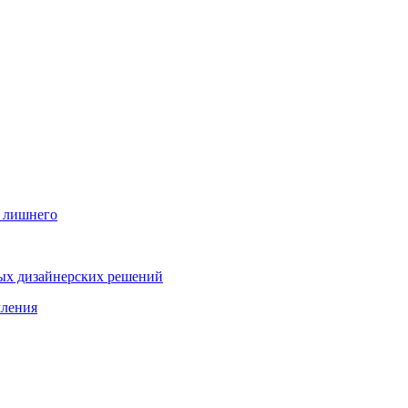
ь лишнего
ых дизайнерских решений
мления