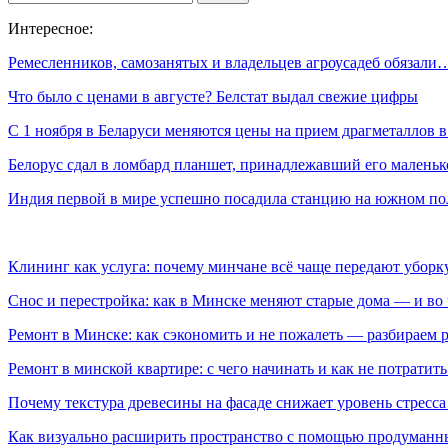
Интересное:
Ремесленников, самозанятых и владельцев агроусадеб обязали
Что было с ценами в августе? Белстат выдал свежие цифры
С 1 ноября в Беларуси меняются цены на прием драгметаллов 
Белорус сдал в ломбард планшет, принадлежавший его мален
Индия первой в мире успешно посадила станцию на южном п
Клининг как услуга: почему минчане всё чаще передают убор
Снос и перестройка: как в Минске меняют старые дома — и во 
Ремонт в Минске: как сэкономить и не пожалеть — разбираем 
Ремонт в минской квартире: с чего начинать и как не потратит
Почему текстура древесины на фасаде снижает уровень стресс
Как визуально расширить пространство с помощью продуманн