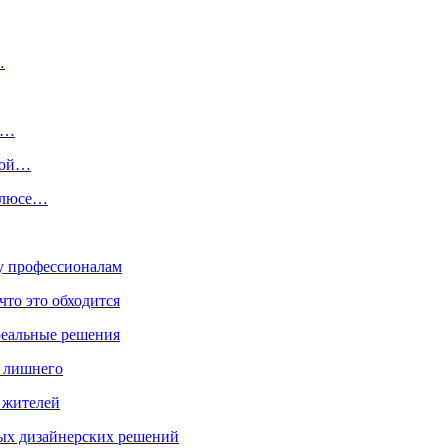
…
в…
ькой…
олюсе…
ку профессионалам
что это обходится
реальные решения
ь лишнего
а жителей
ых дизайнерских решений