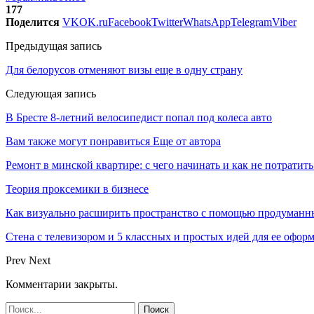
177
Поделится
VK
OK.ru
Facebook
Twitter
WhatsApp
Telegram
Viber
Предыдущая запись
Для белорусов отменяют визы еще в одну страну
Следующая запись
В Бресте 8-летний велосипедист попал под колеса авто
Вам также могут понравиться
Еще от автора
Ремонт в минской квартире: с чего начинать и как не потратит
Теория проксемики в бизнесе
Как визуально расширить пространство с помощью продуманн
Стена с телевизором и 5 классных и простых идей для ее офор
Prev
Next
Комментарии закрыты.