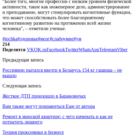
"Более того, многие профессии с низким уровнем физической
активности, такие как инженерное дело, администрирование
и преподавание, могут стимулировать когнитивные функции,
что может способствовать более благоприятному
когнитивному развитию на протяжении всей жизни
человека", – отметили ученые.
#tochka
#здоровье
#мозг
#слабоумие
#ум
214
Поделится
VK
OK.ru
Facebook
Twitter
WhatsApp
Telegram
Viber
Предыдущая запись
Россиянин пытался ввезти в Беларусь 154 кг гашиша – не
вышло
Следующая запись
Жесткое ДТП произошло в Барановичах
Вам также могут понравиться
Еще от автора
Ремонт в минской квартире: с чего начинать и как не
потратить лишнего
Теория проксемики в бизнесе