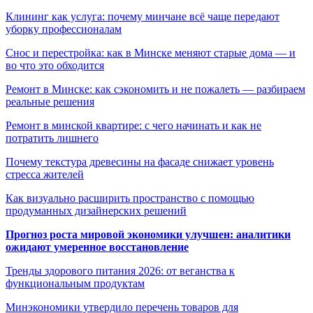
Клининг как услуга: почему минчане всё чаще передают
уборку профессионалам
Снос и перестройка: как в Минске меняют старые дома — и
во что это обходится
Ремонт в Минске: как сэкономить и не пожалеть — разбираем
реальные решения
Ремонт в минской квартире: с чего начинать и как не
потратить лишнего
Почему текстура древесины на фасаде снижает уровень
стресса жителей
Как визуально расширить пространство с помощью
продуманных дизайнерских решений
Прогноз роста мировой экономики улучшен: аналитики
ожидают умеренное восстановление
Тренды здорового питания 2026: от веганства к
функциональным продуктам
Минэкономики утвердило перечень товаров для