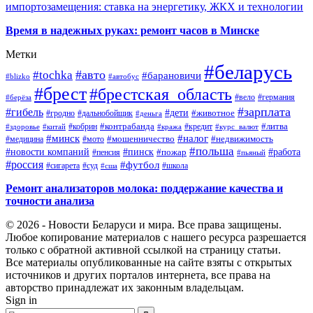
импортозамещения: ставка на энергетику, ЖКХ и технологии
Время в надежных руках: ремонт часов в Минске
Метки
#беларусь
#авто
#tochka
#барановичи
#blizko
#автобус
#брест
#брестская_область
#германия
#вело
#берёза
#зарплата
#гибель
#дети
#животное
#дальнобойщик
#гродно
#деньга
#контрабанда
#литва
#кредит
#здоровье
#китай
#кобрин
#кража
#курс_валют
#минск
#налог
#мото
#мошенничество
#недвижимость
#медицина
#польша
#работа
#новости компаний
#пинск
#пожар
#пенсия
#пьяный
#россия
#футбол
#сигарета
#суд
#школа
#сша
Ремонт анализаторов молока: поддержание качества и
точности анализа
© 2026 - Новости Беларуси и мира. Все права защищены.
Любое копирование материалов с нашего ресурса разрешается
только с обратной активной ссылкой на страницу статьи.
Все материалы опубликованные на сайте взяты с открытых
источников и других порталов интернета, все права на
авторство принадлежат их законным владельцам.
Sign in