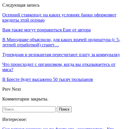
Следующая запись
Осенний ставкопад: на каких условиях банки оформляют
кредиты этой осенью
Вам также могут понравиться
Еще от автора
В Минздраве объяснили, для каких врачей ординатура (с 5-
летней отработкой) станет…
Тунеядцам и релокантам пересчитают плату за коммуналку
Что происходит с организмом, когда вы отказываетесь от
мяса?
В Бресте будет высажено 50 тысяч тюльпанов
Prev
Next
Комментарии закрыты.
Интересное: