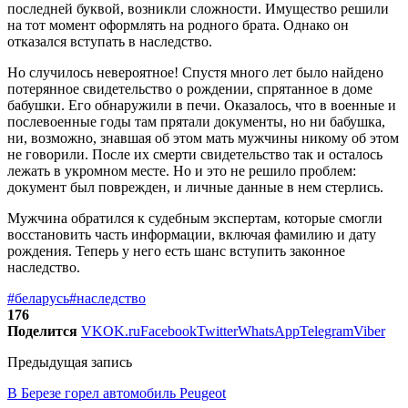
последней буквой, возникли сложности. Имущество решили
на тот момент оформлять на родного брата. Однако он
отказался вступать в наследство.
Но случилось невероятное! Спустя много лет было найдено
потерянное свидетельство о рождении, спрятанное в доме
бабушки. Его обнаружили в печи. Оказалось, что в военные и
послевоенные годы там прятали документы, но ни бабушка,
ни, возможно, знавшая об этом мать мужчины никому об этом
не говорили. После их смерти свидетельство так и осталось
лежать в укромном месте. Но и это не решило проблем:
документ был поврежден, и личные данные в нем стерлись.
Мужчина обратился к судебным экспертам, которые смогли
восстановить часть информации, включая фамилию и дату
рождения. Теперь у него есть шанс вступить законное
наследство.
#беларусь
#наследство
176
Поделится
VK
OK.ru
Facebook
Twitter
WhatsApp
Telegram
Viber
Предыдущая запись
В Березе горел автомобиль Peugeot