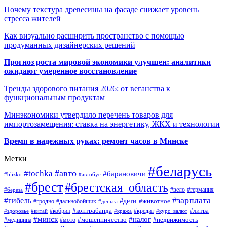
Почему текстура древесины на фасаде снижает уровень
стресса жителей
Как визуально расширить пространство с помощью
продуманных дизайнерских решений
Прогноз роста мировой экономики улучшен: аналитики
ожидают умеренное восстановление
Тренды здорового питания 2026: от веганства к
функциональным продуктам
Минэкономики утвердило перечень товаров для
импортозамещения: ставка на энергетику, ЖКХ и технологии
Время в надежных руках: ремонт часов в Минске
Метки
#беларусь
#авто
#tochka
#барановичи
#blizko
#автобус
#брест
#брестская_область
#германия
#вело
#берёза
#зарплата
#гибель
#дети
#животное
#дальнобойщик
#гродно
#деньга
#контрабанда
#литва
#кредит
#здоровье
#китай
#кобрин
#кража
#курс_валют
#минск
#налог
#мото
#мошенничество
#недвижимость
#медицина