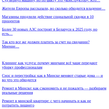
Суд вернул машину, но по факту это «конструктор». Кто…
Жители Европы рассказали, во сколько обходится владение…
Магазины продлили действие социальной скидки в 10
процентов
Более 30 новых АЗС построят в Беларуси к 2025 году, но
есть…
Так кто все же должен платить за счет на свидании?
Мнение…
Клининг как услуга: почему минчане всё чаще передают
уборку профессионалам
Снос и перестройка: как в Минске меняют старые дома — и
во что это обходится
Ремонт в Минске: как сэкономить и не пожалеть — разбираем
реальные решения
Ремонт в минской квартире: с чего начинать и как не
потратить лишнего