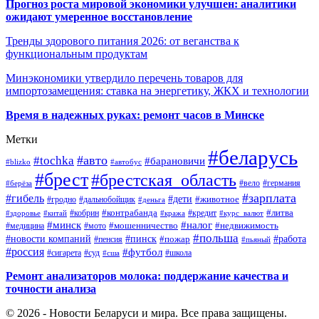
Прогноз роста мировой экономики улучшен: аналитики
ожидают умеренное восстановление
Тренды здорового питания 2026: от веганства к
функциональным продуктам
Минэкономики утвердило перечень товаров для
импортозамещения: ставка на энергетику, ЖКХ и технологии
Время в надежных руках: ремонт часов в Минске
Метки
#беларусь
#авто
#tochka
#барановичи
#blizko
#автобус
#брест
#брестская_область
#германия
#вело
#берёза
#зарплата
#гибель
#дети
#животное
#дальнобойщик
#гродно
#деньга
#контрабанда
#литва
#кредит
#здоровье
#китай
#кобрин
#кража
#курс_валют
#минск
#налог
#мото
#мошенничество
#недвижимость
#медицина
#польша
#работа
#новости компаний
#пинск
#пожар
#пенсия
#пьяный
#россия
#футбол
#сигарета
#суд
#школа
#сша
Ремонт анализаторов молока: поддержание качества и
точности анализа
© 2026 - Новости Беларуси и мира. Все права защищены.