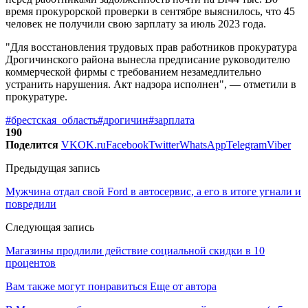
время прокурорской проверки в сентябре выяснилось, что 45
человек не получили свою зарплату за июль 2023 года.
"Для восстановления трудовых прав работников прокуратура
Дрогичинского района вынесла предписание руководителю
коммерческой фирмы с требованием незамедлительно
устранить нарушения. Акт надзора исполнен", — отметили в
прокуратуре.
#брестская_область
#дрогичин
#зарплата
190
Поделится
VK
OK.ru
Facebook
Twitter
WhatsApp
Telegram
Viber
Предыдущая запись
Мужчина отдал свой Ford в автосервис, а его в итоге угнали и
повредили
Следующая запись
Магазины продлили действие социальной скидки в 10
процентов
Вам также могут понравиться
Еще от автора