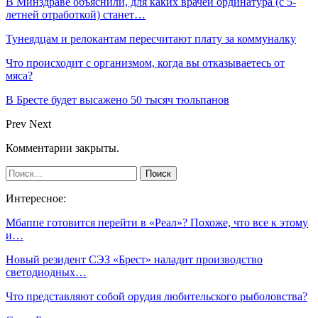
В Минздраве объяснили, для каких врачей ординатура (с 5-
летней отработкой) станет…
Тунеядцам и релокантам пересчитают плату за коммуналку
Что происходит с организмом, когда вы отказываетесь от
мяса?
В Бресте будет высажено 50 тысяч тюльпанов
Prev
Next
Комментарии закрыты.
Интересное:
Мбаппе готовится перейти в «Реал»? Похоже, что все к этому
и…
Новый резидент СЭЗ «Брест» наладит производство
светодиодных…
Что представляют собой орудия любительского рыболовства?