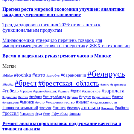
Прогноз роста мировой экономики улучшен: аналитики
ожидают умеренное восстановление
Тренды здорового питания 2026: от веганства к
функциональным продуктам
Минэкономики утвердило перечень товаров для
импортозамещения: ставка на энергетику, ЖКХ и технологии
Время в надежных руках: ремонт часов в Минске
Метки
#беларусь
#авто
#tochka
#барановичи
#blizko
#автобус
#брест
#брестская_область
#германия
#вело
#берёза
#зарплата
#гибель
#дети
#животное
#дальнобойщик
#гродно
#деньга
#контрабанда
#литва
#кредит
#здоровье
#китай
#кобрин
#кража
#курс_валют
#минск
#налог
#мото
#мошенничество
#недвижимость
#медицина
#польша
#работа
#новости компаний
#пинск
#пожар
#пенсия
#пьяный
#россия
#футбол
#сигарета
#суд
#школа
#сша
Ремонт анализаторов молока: поддержание качества и
точности анализа