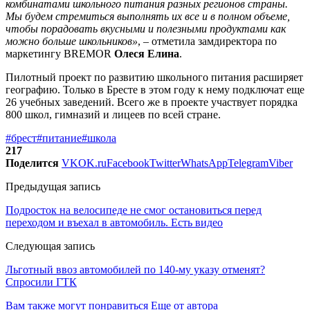
комбинатами школьного питания разных регионов страны.
Мы будем стремиться выполнять их все и в полном объеме,
чтобы порадовать вкусными и полезными продуктами как
можно больше школьников»
, – отметила замдиректора по
маркетингу BREMOR
Олеся Елина
.
Пилотный проект по развитию школьного питания расширяет
географию. Только в Бресте в этом году к нему подключат еще
26 учебных заведений. Всего же в проекте участвует порядка
800 школ, гимназий и лицеев по всей стране.
#брест
#питание
#школа
217
Поделится
VK
OK.ru
Facebook
Twitter
WhatsApp
Telegram
Viber
Предыдущая запись
Подросток на велосипеде не смог остановиться перед
переходом и въехал в автомобиль. Есть видео
Следующая запись
Льготный ввоз автомобилей по 140-му указу отменят?
Спросили ГТК
Вам также могут понравиться
Еще от автора