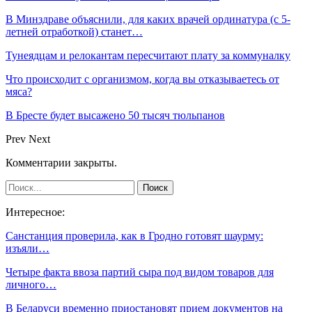
В Минздраве объяснили, для каких врачей ординатура (с 5-
летней отработкой) станет…
Тунеядцам и релокантам пересчитают плату за коммуналку
Что происходит с организмом, когда вы отказываетесь от
мяса?
В Бресте будет высажено 50 тысяч тюльпанов
Prev
Next
Комментарии закрыты.
Интересное:
Санстанция проверила, как в Гродно готовят шаурму:
изъяли…
Четыре факта ввоза партий сыра под видом товаров для
личного…
В Беларуси временно приостановят прием документов на