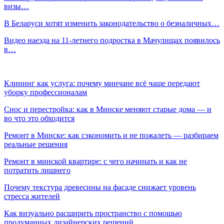
визы…
В Беларуси хотят изменить законодательство о безналичных…
Видео наезда на 11-летнего подростка в Мачулищах появилось
в…
Клининг как услуга: почему минчане всё чаще передают
уборку профессионалам
Снос и перестройка: как в Минске меняют старые дома — и
во что это обходится
Ремонт в Минске: как сэкономить и не пожалеть — разбираем
реальные решения
Ремонт в минской квартире: с чего начинать и как не
потратить лишнего
Почему текстура древесины на фасаде снижает уровень
стресса жителей
Как визуально расширить пространство с помощью
продуманных дизайнерских решений