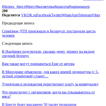
#бизнес_брест
#брест
#косметика
#красота
#парикмахер
208
Поделится
VK
OK.ru
Facebook
Twitter
WhatsApp
Telegram
Viber
Предыдущая запись
Серьёзное ДТП произошло в Беларуси: пострадали шесть
человек
Следующая запись
В Нацбанке подсчитали, сколько денег держит на вкладе
средний белорус
Вам также могут понравиться
Еще от автора
В Минздраве объяснили, для каких врачей ординатура (с 5-
летней отработкой) станет…
Тунеядцам и релокантам пересчитают плату за коммуналку
Что происходит с организмом, когда вы отказываетесь от
мяса?
В Бресте будет высажено 50 тысяч тюльпанов