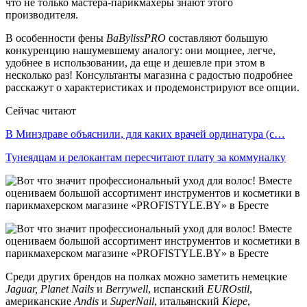
что не только мастера-парикмахеры знают этого
производителя.
В особенности фены
BaBylissPRO
составляют большую
конкуренцию нашумевшему аналогу: они мощнее, легче,
удобнее в использовании, да еще и дешевле при этом в
несколько раз! Консультанты магазина с радостью подробнее
расскажут о характеристиках и продемонстрируют все опции.
Сейчас читают
В Минздраве объяснили, для каких врачей ординатура (с…
Тунеядцам и релокантам пересчитают плату за коммуналку
Среди других брендов на полках можно заметить немецкие
Jaguar
,
Planet
Nails
и
Berrywell
, испанский
EUROstil
,
американские
Andis
и
SuperNail
, итальянский
Kiepe
,