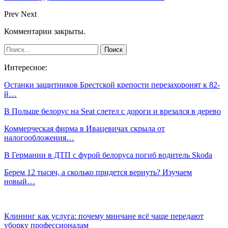
Prev
Next
Комментарии закрыты.
Интересное:
Останки защитников Брестской крепости перезахоронят к 82-
й…
В Польше белорус на Seat слетел с дороги и врезался в дерево
Коммерческая фирма в Ивацевичах скрыла от
налогообложения…
В Германии в ДТП с фурой белоруса погиб водитель Skoda
Берем 12 тысяч, а сколько придется вернуть? Изучаем
новый…
Клининг как услуга: почему минчане всё чаще передают
уборку профессионалам