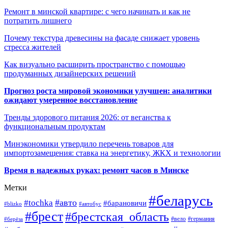
Ремонт в минской квартире: с чего начинать и как не
потратить лишнего
Почему текстура древесины на фасаде снижает уровень
стресса жителей
Как визуально расширить пространство с помощью
продуманных дизайнерских решений
Прогноз роста мировой экономики улучшен: аналитики
ожидают умеренное восстановление
Тренды здорового питания 2026: от веганства к
функциональным продуктам
Минэкономики утвердило перечень товаров для
импортозамещения: ставка на энергетику, ЖКХ и технологии
Время в надежных руках: ремонт часов в Минске
Метки
#беларусь
#авто
#tochka
#барановичи
#blizko
#автобус
#брест
#брестская_область
#германия
#вело
#берёза