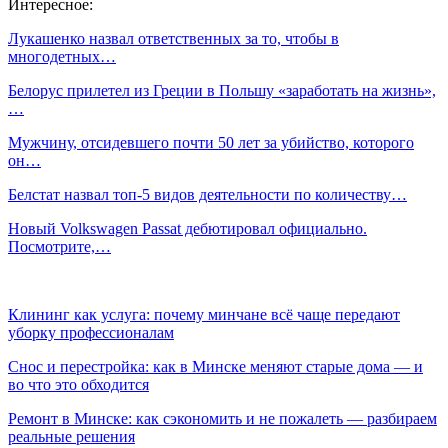
Интересное:
Лукашенко назвал ответственных за то, чтобы в
многодетных…
Белорус прилетел из Греции в Польшу «заработать на жизнь»,
…
Мужчину, отсидевшего почти 50 лет за убийство, которого
он…
Белстат назвал топ-5 видов деятельности по количеству…
Новый Volkswagen Passat дебютировал официально.
Посмотрите,…
Клининг как услуга: почему минчане всё чаще передают
уборку профессионалам
Снос и перестройка: как в Минске меняют старые дома — и
во что это обходится
Ремонт в Минске: как сэкономить и не пожалеть — разбираем
реальные решения