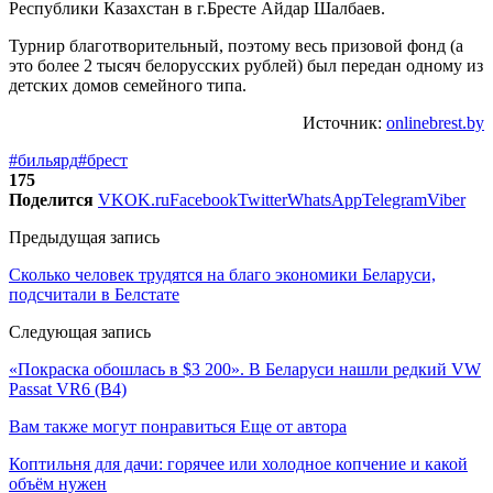
Республики Казахстан в г.Бресте Айдар Шалбаев.
Турнир благотворительный, поэтому весь призовой фонд (а
это более 2 тысяч белорусских рублей) был передан одному из
детских домов семейного типа.
Источник:
onlinebrest.by
#бильярд
#брест
175
Поделится
VK
OK.ru
Facebook
Twitter
WhatsApp
Telegram
Viber
Предыдущая запись
Сколько человек трудятся на благо экономики Беларуси,
подсчитали в Белстате
Следующая запись
«Покраска обошлась в $3 200». В Беларуси нашли редкий VW
Passat VR6 (B4)
Вам также могут понравиться
Еще от автора
Коптильня для дачи: горячее или холодное копчение и какой
объём нужен