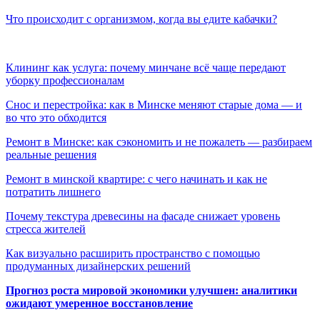
Что происходит с организмом, когда вы едите кабачки?
Клининг как услуга: почему минчане всё чаще передают
уборку профессионалам
Снос и перестройка: как в Минске меняют старые дома — и
во что это обходится
Ремонт в Минске: как сэкономить и не пожалеть — разбираем
реальные решения
Ремонт в минской квартире: с чего начинать и как не
потратить лишнего
Почему текстура древесины на фасаде снижает уровень
стресса жителей
Как визуально расширить пространство с помощью
продуманных дизайнерских решений
Прогноз роста мировой экономики улучшен: аналитики
ожидают умеренное восстановление