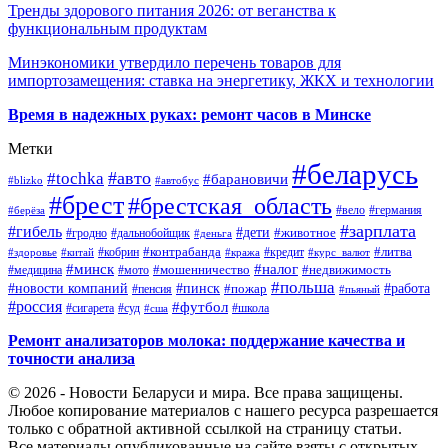
Тренды здорового питания 2026: от веганства к
функциональным продуктам
Минэкономики утвердило перечень товаров для
импортозамещения: ставка на энергетику, ЖКХ и технологии
Время в надежных руках: ремонт часов в Минске
Метки
#беларусь
#авто
#tochka
#барановичи
#blizko
#автобус
#брест
#брестская_область
#германия
#вело
#берёза
#зарплата
#гибель
#дети
#животное
#дальнобойщик
#гродно
#деньга
#контрабанда
#литва
#кредит
#здоровье
#китай
#кобрин
#кража
#курс_валют
#минск
#налог
#мото
#мошенничество
#недвижимость
#медицина
#польша
#работа
#новости компаний
#пинск
#пожар
#пенсия
#пьяный
#россия
#футбол
#сигарета
#суд
#школа
#сша
Ремонт анализаторов молока: поддержание качества и
точности анализа
© 2026 - Новости Беларуси и мира. Все права защищены.
Любое копирование материалов с нашего ресурса разрешается
только с обратной активной ссылкой на страницу статьи.
Все материалы опубликованные на сайте взяты с открытых