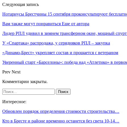
Следующая запись
Нотариусы Брестчины 15 сентября проконсультируют бесплатн
Вам также могут понравиться
Еще от автора
Лидер РПЛ удивил в зимнем трансферном окне, мощный спур
У «Спартака» распродажа, у серядняков РПЛ – закупка
«Динамо-Брест» укрепляет состав и прощается с ветераном
Уверенный старт «Барселоны»: победа над «Атлетико» в первом
Prev
Next
Комментарии закрыты.
Интересное:
Обновлен порядок определения стоимости строительства…
Кто в Бресте и районе временно останется без света 10-14…