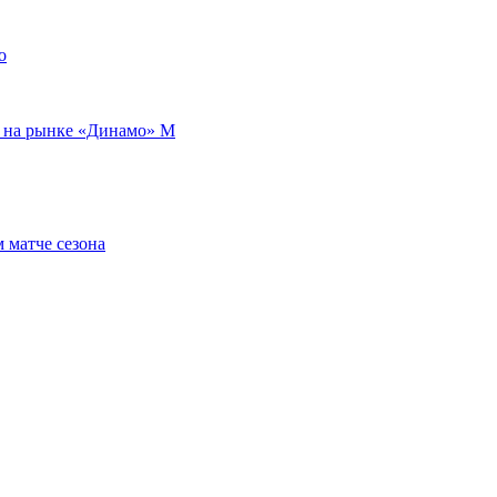
о
т на рынке «Динамо» М
 матче сезона