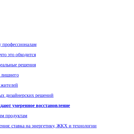
ку профессионалам
что это обходится
реальные решения
ь лишнего
а жителей
ых дизайнерских решений
дают умеренное восстановление
ым продуктам
ния: ставка на энергетику, ЖКХ и технологии