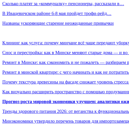
Сколько платят за «коммуналку» пенсионеры, рассказали в…
В Ивацевичском районе 6-8 мая пройдет трофи-рейд…
Названы ускоряющие старение неожиданные привычки
Клининг как услуга: почему минчане всё чаще передают убор
Снос и перестройка: как в Минске меняют старые дома — и во 
Ремонт в Минске: как сэкономить и не пожалеть — разбираем 
Ремонт в минской квартире: с чего начинать и как не потратит
Почему текстура древесины на фасаде снижает уровень стресс
Как визуально расширить пространство с помощью продуманн
Прогноз роста мировой экономики улучшен: аналитики ожи
Тренды здорового питания 2026: от веганства к функциональн
Минэкономики утвердило перечень товаров для импортозамеще