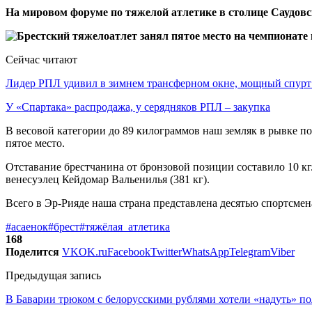
На мировом форуме по тяжелой атлетике в столице Саудов
Сейчас читают
Лидер РПЛ удивил в зимнем трансферном окне, мощный спур
У «Спартака» распродажа, у серядняков РПЛ – закупка
В весовой категории до 89 килограммов наш земляк в рывке подн
пятое место.
Отставание брестчанина от бронзовой позиции составило 10 кг
венесуэлец Кейдомар Вальенилья (381 кг).
Всего в Эр-Рияде наша страна представлена десятью спортсмен
#асаенок
#брест
#тяжёлая_атлетика
168
Поделится
VK
OK.ru
Facebook
Twitter
WhatsApp
Telegram
Viber
Предыдущая запись
В Баварии трюком с белорусскими рублями хотели «надуть» п