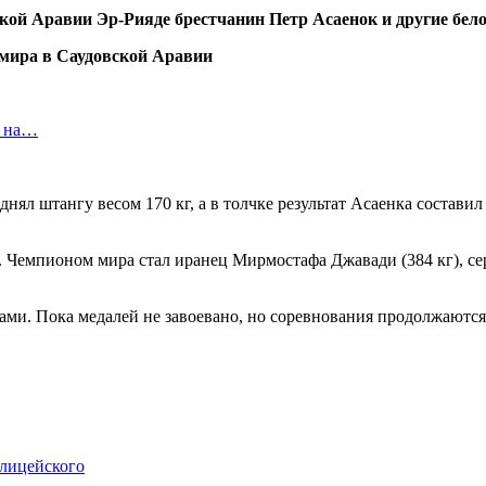
ской Аравии Эр-Рияде брестчанин Петр Асаенок и другие бе
т на…
ял штангу весом 170 кг, а в толчке результат Асаенка составил 
. Чемпионом мира стал иранец Мирмостафа Джавади (384 кг), сере
ами. Пока медалей не завоевано, но соревнования продолжаются
олицейского