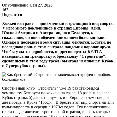
Опубликовано
Сен 27, 2023
162
Поделится
Хоккей на траве — динамичный и зрелищный вид спорта.
У него много поклонников в странах Европы, Азии,
Южной Америки и Австралии, но в Беларуси, к
сожалению, он пока обделен вниманием болельщиков.
Однако в последнее время ситуация меняется. Кстати, не
последнюю роль в этом сыграла пандемия коронавируса.
Чтобы узнать подробности, корреспонденты БЕЛТА
наведались на тренировку к брестскому "Строителю",
сделавшему в этом году требл (выиграл чемпионат, Кубок
и Суперкубок страны).
Спортивный клуб "Строитель" уже 19 раз становился
чемпионом Беларуси по хоккею на траве, 18 раз выигрывал
Кубок страны. Удалось пошуметь и в Европе, о чем говорят
две победы в Кубке "Трофи". В Бресте этот вид спорта начали
культивировать в середине 1970-х годов. Его попечителями
стали представители строительной отрасли, в честь которых
клуб и получил свое имя. "Люди, которые тогда стояли у