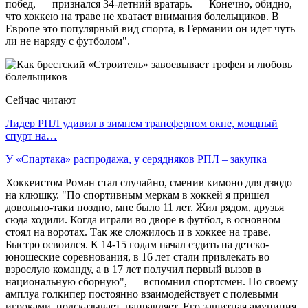
побед, — признался 34-летний вратарь. — Конечно, обидно,
что хоккею на траве не хватает внимания болельщиков. В
Европе это популярный вид спорта, в Германии он идет чуть
ли не наряду с футболом".
Сейчас читают
Лидер РПЛ удивил в зимнем трансферном окне, мощный
спурт на…
У «Спартака» распродажа, у серядняков РПЛ – закупка
Хоккеистом Роман стал случайно, сменив кимоно для дзюдо
на клюшку. "По спортивным меркам в хоккей я пришел
довольно-таки поздно, мне было 11 лет. Жил рядом, друзья
сюда ходили. Когда играли во дворе в футбол, в основном
стоял на воротах. Так же сложилось и в хоккее на траве.
Быстро освоился. К 14-15 годам начал ездить на детско-
юношеские соревнования, в 16 лет стали привлекать во
взрослую команду, а в 17 лет получил первый вызов в
национальную сборную", — вспомнил спортсмен. По своему
амплуа голкипер постоянно взаимодействует с полевыми
игроками, подсказывает, направляет. Его защитная амуниция