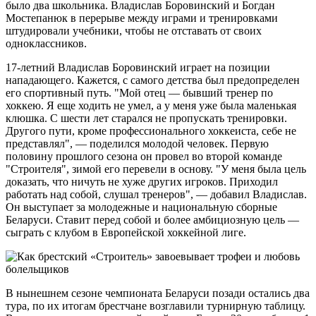
было два школьника. Владислав Боровинский и Богдан
Мостепанюк в перерыве между играми и тренировками
штудировали учебники, чтобы не отставать от своих
одноклассников.
17-летний Владислав Боровинский играет на позиции
нападающего. Кажется, с самого детства был предопределен
его спортивный путь. "Мой отец — бывший тренер по
хоккею. Я еще ходить не умел, а у меня уже была маленькая
клюшка. С шести лет старался не пропускать тренировки.
Другого пути, кроме профессионального хоккеиста, себе не
представлял", — поделился молодой человек. Первую
половину прошлого сезона он провел во второй команде
"Строителя", зимой его перевели в основу. "У меня была цель
доказать, что ничуть не хуже других игроков. Приходил
работать над собой, слушал тренеров", — добавил Владислав.
Он выступает за молодежные и национальную сборные
Беларуси. Ставит перед собой и более амбициозную цель —
сыграть с клубом в Европейской хоккейной лиге.
В нынешнем сезоне чемпионата Беларуси позади остались два
тура, по их итогам брестчане возглавили турнирную таблицу.