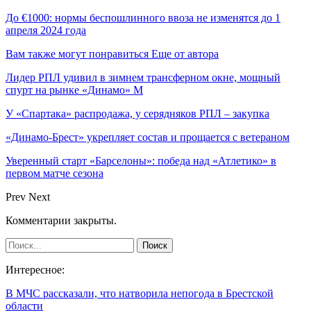
До €1000: нормы беспошлинного ввоза не изменятся до 1
апреля 2024 года
Вам также могут понравиться
Еще от автора
Лидер РПЛ удивил в зимнем трансферном окне, мощный
спурт на рынке «Динамо» М
У «Спартака» распродажа, у серядняков РПЛ – закупка
«Динамо-Брест» укрепляет состав и прощается с ветераном
Уверенный старт «Барселоны»: победа над «Атлетико» в
первом матче сезона
Prev
Next
Комментарии закрыты.
Интересное:
В МЧС рассказали, что натворила непогода в Брестской
области