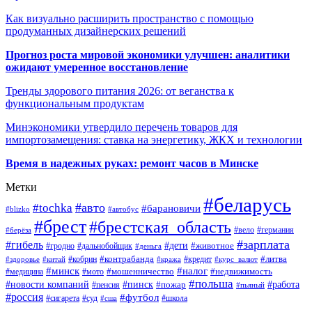
Как визуально расширить пространство с помощью
продуманных дизайнерских решений
Прогноз роста мировой экономики улучшен: аналитики
ожидают умеренное восстановление
Тренды здорового питания 2026: от веганства к
функциональным продуктам
Минэкономики утвердило перечень товаров для
импортозамещения: ставка на энергетику, ЖКХ и технологии
Время в надежных руках: ремонт часов в Минске
Метки
#беларусь
#авто
#tochka
#барановичи
#blizko
#автобус
#брест
#брестская_область
#германия
#вело
#берёза
#зарплата
#гибель
#дети
#животное
#дальнобойщик
#гродно
#деньга
#контрабанда
#литва
#кредит
#здоровье
#китай
#кобрин
#кража
#курс_валют
#минск
#налог
#мото
#мошенничество
#недвижимость
#медицина
#польша
#работа
#новости компаний
#пинск
#пожар
#пенсия
#пьяный
#россия
#футбол
#сигарета
#суд
#школа
#сша