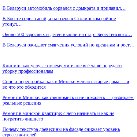
В Беларуси автомобиль сорвался с домкрата и придавил…
В Бресте горел сарай, а на озере в Столинском районе
утонул…
Около 500 взрослых и детей вышли на старт Берестейского…
В Беларуси ожидают смягчения условий по кредитам и рост…
Клининг как услуга: почему минчане всё чаще передают
уборку профессионалам
Снос и перестройка: как в Минске меняют старые дома — и
во что это обходится
Ремонт в Минске: как сэкономить и не пожалеть — разбираем
реальные решения
Ремонт в минской квартире: с чего начинать и как не
потратить лишнего
Почему текстура древесины на фасаде снижает уровень
стресса жителей