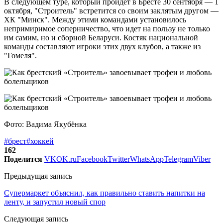
В следующем туре, который пройдет в Бресте 30 сентября — 1
октября, "Строитель" встретится со своим заклятым другом —
ХК "Минск". Между этими командами установилось
непримиримое соперничество, что идет на пользу не только
им самим, но и сборной Беларуси. Костяк национальной
команды составляют игроки этих двух клубов, а также из
"Гомеля".
Фото: Вадима Якубёнка
#брест
#хоккей
162
Поделится
VK
OK.ru
Facebook
Twitter
WhatsApp
Telegram
Viber
Предыдущая запись
Супермаркет объяснил, как правильно ставить напитки на
ленту, и запустил новый спор
Следующая запись