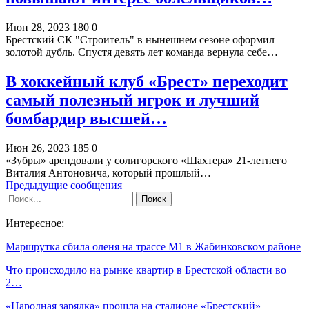
Июн 28, 2023
180
0
Брестский СК "Строитель" в нынешнем сезоне оформил
золотой дубль. Спустя девять лет команда вернула себе…
В хоккейный клуб «Брест» переходит
самый полезный игрок и лучший
бомбардир высшей…
Июн 26, 2023
185
0
«Зубры» арендовали у солигорского «Шахтера» 21-летнего
Виталия Антоновича, который прошлый…
Предыдущие сообщения
Интересное:
Маршрутка сбила оленя на трассе М1 в Жабинковском районе
Что происходило на рынке квартир в Брестской области во
2…
«Народная зарядка» прошла на стадионе «Брестский»