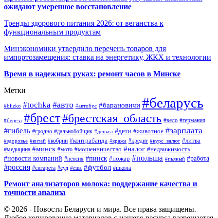
ожидают умеренное восстановление
Тренды здорового питания 2026: от веганства к
функциональным продуктам
Минэкономики утвердило перечень товаров для
импортозамещения: ставка на энергетику, ЖКХ и технологии
Время в надежных руках: ремонт часов в Минске
Метки
#беларусь
#авто
#tochka
#барановичи
#blizko
#автобус
#брест
#брестская_область
#германия
#вело
#берёза
#зарплата
#гибель
#дети
#животное
#дальнобойщик
#гродно
#деньга
#контрабанда
#литва
#кредит
#здоровье
#китай
#кобрин
#кража
#курс_валют
#минск
#налог
#мото
#мошенничество
#недвижимость
#медицина
#польша
#работа
#новости компаний
#пинск
#пожар
#пенсия
#пьяный
#россия
#футбол
#сигарета
#суд
#школа
#сша
Ремонт анализаторов молока: поддержание качества и
точности анализа
© 2026 - Новости Беларуси и мира. Все права защищены.
Любое копирование материалов с нашего ресурса разрешается