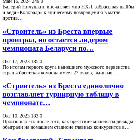
Май 16, 2024
249
0
Валерий Ничушкин впечатляет мир НХЛ, забрасывая шайбы
и ведя «Колорадо» к эпическому возвращению в матче
против…
«Строитель» из Бреста впервые
проиграл, но остается лидером
чемпионата Беларуси по…
Окт 17, 2023
185
0
По итогам первого круга нынешнего мужского первенства
страны брестская команда имеет 27 очков, выиграв…
«Строитель» из Бреста единолично
возглавляет турнирную таблицу в
чемпионате…
Окт 10, 2023
183
0
Произошло это после того, как брестские хоккеисты дважды
обыграли на домашнем стадионе главных конкурентов в…