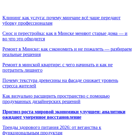
Клининг как услуга: почему минчане всё чаще передают
уборку профессионалам
Снос и перестройка: как в Минске меняют старые дома — и
во что это обходится
Ремонт в Минске: как сэкономить и не пожалеть — разбираем
реальные решения
Ремонт в минской квартире: с чего начинать и как не
потратить лишнего
Почему текстура древесины на фасаде снижает уровень
стресса жителей
Как визуально расширить пространство с помощью
продуманных дизайнерских решений
Прогноз роста мировой экономики улучшен: аналитики
ожидают умеренное восстановление
Тренды здорового питания 2026: от веганства к
функциональным продуктам