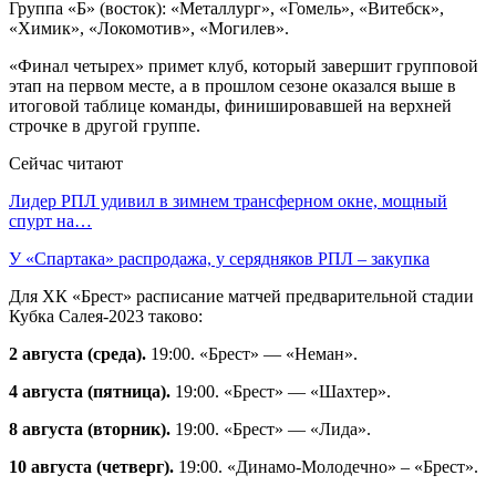
Группа «Б» (восток): «Металлург», «Гомель», «Витебск»,
«Химик», «Локомотив», «Могилев».
«Финал четырех» примет клуб, который завершит групповой
этап на первом месте, а в прошлом сезоне оказался выше в
итоговой таблице команды, финишировавшей на верхней
строчке в другой группе.
Сейчас читают
Лидер РПЛ удивил в зимнем трансферном окне, мощный
спурт на…
У «Спартака» распродажа, у серядняков РПЛ – закупка
Для ХК «Брест» расписание матчей предварительной стадии
Кубка Салея-2023 таково:
2 августа (среда).
19:00. «Брест» — «Неман».
4 августа (пятница).
19:00. «Брест» — «Шахтер».
8 августа (вторник).
19:00. «Брест» — «Лида».
10 августа (четверг).
19:00. «Динамо-Молодечно» – «Брест».