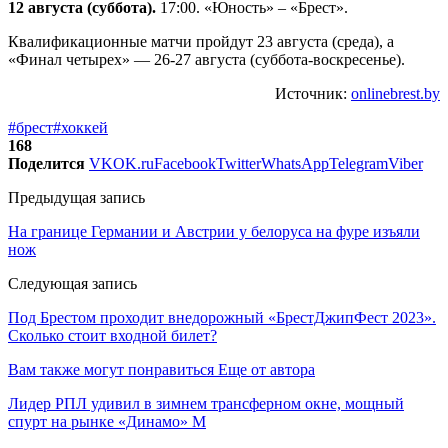
12 августа (суббота).
17:00. «Юность» – «Брест».
Квалификационные матчи пройдут 23 августа (среда), а
«Финал четырех» — 26-27 августа (суббота-воскресенье).
Источник:
onlinebrest.by
#брест
#хоккей
168
Поделится
VK
OK.ru
Facebook
Twitter
WhatsApp
Telegram
Viber
Предыдущая запись
На границе Германии и Австрии у белоруса на фуре изъяли
нож
Следующая запись
Под Брестом проходит внедорожный «БрестДжипФест 2023».
Сколько стоит входной билет?
Вам также могут понравиться
Еще от автора
Лидер РПЛ удивил в зимнем трансферном окне, мощный
спурт на рынке «Динамо» М