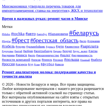
Минэкономики утвердило перечень товаров для
импортозамещения: ставка на энергетику, ЖКХ и технологии
Время в надежных руках: ремонт часов в Минске
Метки
#беларусь
#авто
#tochka
#барановичи
#blizko
#автобус
#брест
#брестская_область
#германия
#вело
#берёза
#зарплата
#гибель
#дети
#животное
#дальнобойщик
#гродно
#деньга
#контрабанда
#литва
#кредит
#здоровье
#китай
#кобрин
#кража
#курс_валют
#минск
#налог
#мото
#мошенничество
#недвижимость
#медицина
#польша
#работа
#новости компаний
#пинск
#пожар
#пенсия
#пьяный
#россия
#футбол
#сигарета
#суд
#школа
#сша
Ремонт анализаторов молока: поддержание качества и
точности анализа
© 2026 - Новости Беларуси и мира. Все права защищены.
Любое копирование материалов с нашего ресурса разрешается
только с обратной активной ссылкой на страницу статьи.
Все материалы опубликованные на сайте взяты с открытых
источников и других порталов интернета, все права на
авторство принадлежат их законным владельцам.