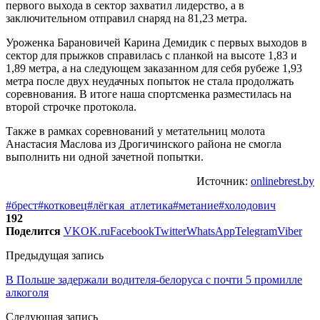
первого выхода в сектор захватил лидерство, а в
заключительном отправил снаряд на 81,23 метра.
Уроженка Барановичей Карина Демидик с первых выходов в
сектор для прыжков справилась с планкой на высоте 1,83 и
1,89 метра, а на следующем заказанном для себя рубеже 1,93
метра после двух неудачных попыток не стала продолжать
соревнования. В итоге наша спортсменка разместилась на
второй строчке протокола.
Также в рамках соревнований у метательниц молота
Анастасия Маслова из Дрогичинского района не смогла
выполнить ни одной зачетной попытки.
Источник:
onlinebrest.by
#брест
#котковец
#лёгкая_атлетика
#метание
#холодович
192
Поделится
VK
OK.ru
Facebook
Twitter
WhatsApp
Telegram
Viber
Предыдущая запись
В Польше задержали водителя-белоруса с почти 5 промилле
алкоголя
Следующая запись