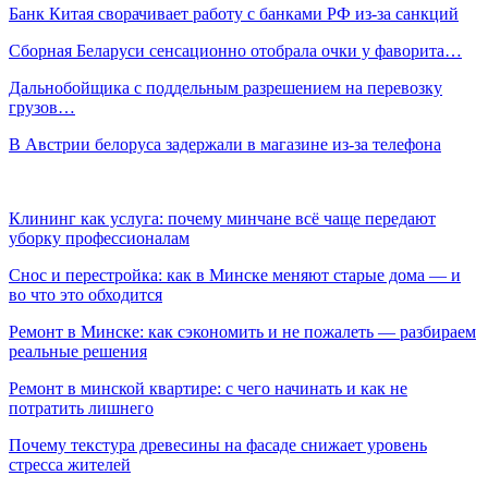
Банк Китая сворачивает работу с банками РФ из-за санкций
Сборная Беларуси сенсационно отобрала очки у фаворита…
Дальнобойщика с поддельным разрешением на перевозку
грузов…
В Австрии белоруса задержали в магазине из-за телефона
Клининг как услуга: почему минчане всё чаще передают
уборку профессионалам
Снос и перестройка: как в Минске меняют старые дома — и
во что это обходится
Ремонт в Минске: как сэкономить и не пожалеть — разбираем
реальные решения
Ремонт в минской квартире: с чего начинать и как не
потратить лишнего
Почему текстура древесины на фасаде снижает уровень
стресса жителей