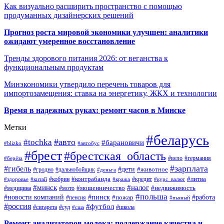
Как визуально расширить пространство с помощью
продуманных дизайнерских решений
Прогноз роста мировой экономики улучшен: аналитики
ожидают умеренное восстановление
Тренды здорового питания 2026: от веганства к
функциональным продуктам
Минэкономики утвердило перечень товаров для
импортозамещения: ставка на энергетику, ЖКХ и технологии
Время в надежных руках: ремонт часов в Минске
Метки
#беларусь
#авто
#tochka
#барановичи
#blizko
#автобус
#брест
#брестская_область
#германия
#вело
#берёза
#зарплата
#гибель
#дети
#животное
#дальнобойщик
#гродно
#деньга
#контрабанда
#литва
#кредит
#здоровье
#китай
#кобрин
#кража
#курс_валют
#минск
#налог
#мото
#мошенничество
#недвижимость
#медицина
#польша
#работа
#новости компаний
#пинск
#пожар
#пенсия
#пьяный
#россия
#футбол
#сигарета
#суд
#школа
#сша
Ремонт анализаторов молока: поддержание качества и