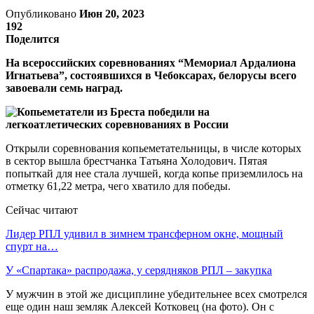
Опубликовано
Июн 20, 2023
192
Поделится
На всероссийских соревнованиях “Мемориал Ардалиона
Игнатьева”, состоявшихся в Чебоксарах, белорусы всего
завоевали семь наград.
Открыли соревнования копьеметательницы, в числе которых
в сектор вышла брестчанка Татьяна Холодович. Пятая
попыткай для нее стала лучшей, когда копье приземлилось на
отметку 61,22 метра, чего хватило для победы.
Сейчас читают
Лидер РПЛ удивил в зимнем трансферном окне, мощный
спурт на…
У «Спартака» распродажа, у серядняков РПЛ – закупка
У мужчин в этой же дисциплине убедительнее всех смотрелся
еще один наш земляк Алексей Котковец (на фото). Он с