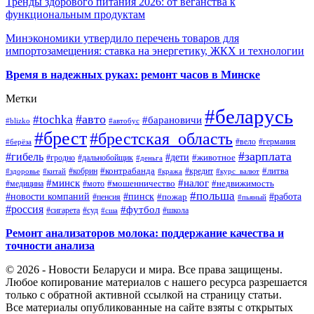
Тренды здорового питания 2026: от веганства к
функциональным продуктам
Минэкономики утвердило перечень товаров для
импортозамещения: ставка на энергетику, ЖКХ и технологии
Время в надежных руках: ремонт часов в Минске
Метки
#беларусь
#авто
#tochka
#барановичи
#blizko
#автобус
#брест
#брестская_область
#германия
#вело
#берёза
#зарплата
#гибель
#дети
#животное
#дальнобойщик
#гродно
#деньга
#контрабанда
#литва
#кредит
#здоровье
#китай
#кобрин
#кража
#курс_валют
#минск
#налог
#мото
#мошенничество
#недвижимость
#медицина
#польша
#работа
#новости компаний
#пинск
#пожар
#пенсия
#пьяный
#россия
#футбол
#сигарета
#суд
#школа
#сша
Ремонт анализаторов молока: поддержание качества и
точности анализа
© 2026 - Новости Беларуси и мира. Все права защищены.
Любое копирование материалов с нашего ресурса разрешается
только с обратной активной ссылкой на страницу статьи.
Все материалы опубликованные на сайте взяты с открытых