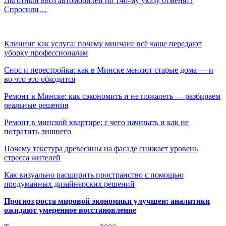
Льготный ввоз автомобилей по 140-му указу отменят?
Спросили…
Клининг как услуга: почему минчане всё чаще передают
уборку профессионалам
Снос и перестройка: как в Минске меняют старые дома — и
во что это обходится
Ремонт в Минске: как сэкономить и не пожалеть — разбираем
реальные решения
Ремонт в минской квартире: с чего начинать и как не
потратить лишнего
Почему текстура древесины на фасаде снижает уровень
стресса жителей
Как визуально расширить пространство с помощью
продуманных дизайнерских решений
Прогноз роста мировой экономики улучшен: аналитики
ожидают умеренное восстановление