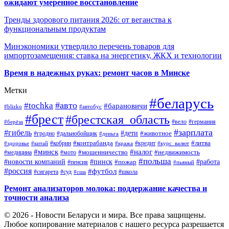
ожидают умеренное восстановление
Тренды здорового питания 2026: от веганства к
функциональным продуктам
Минэкономики утвердило перечень товаров для
импортозамещения: ставка на энергетику, ЖКХ и технологии
Время в надежных руках: ремонт часов в Минске
Метки
#беларусь
#авто
#tochka
#барановичи
#blizko
#автобус
#брест
#брестская_область
#германия
#вело
#берёза
#зарплата
#гибель
#дети
#животное
#дальнобойщик
#гродно
#деньга
#контрабанда
#литва
#кредит
#здоровье
#китай
#кобрин
#кража
#курс_валют
#минск
#налог
#мото
#мошенничество
#недвижимость
#медицина
#польша
#работа
#новости компаний
#пинск
#пожар
#пенсия
#пьяный
#россия
#футбол
#сигарета
#суд
#школа
#сша
Ремонт анализаторов молока: поддержание качества и
точности анализа
© 2026 - Новости Беларуси и мира. Все права защищены.
Любое копирование материалов с нашего ресурса разрешается