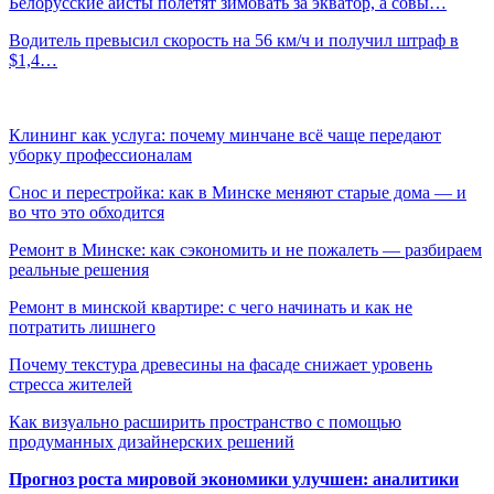
Белорусские аисты полетят зимовать за экватор, а совы…
Водитель превысил скорость на 56 км/ч и получил штраф в
$1,4…
Клининг как услуга: почему минчане всё чаще передают
уборку профессионалам
Снос и перестройка: как в Минске меняют старые дома — и
во что это обходится
Ремонт в Минске: как сэкономить и не пожалеть — разбираем
реальные решения
Ремонт в минской квартире: с чего начинать и как не
потратить лишнего
Почему текстура древесины на фасаде снижает уровень
стресса жителей
Как визуально расширить пространство с помощью
продуманных дизайнерских решений
Прогноз роста мировой экономики улучшен: аналитики