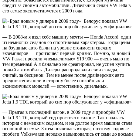
следит за своими автомобилями. Дизельный седан VW Jetta в
его семье эксплуатируется с 2009 года.
— В 2008-м я взял себе машину мечты — Honda Accord, один
из немногих седанов со спортивным характером. Тогда цены
на бэушные авто были на уровне стоимости свежих
экземпляров — произошёл первый кризис. Помню, за новый
VW Passat просили «немыслимые» $19 900 — очень мало по
тем временам! А я банально не среагировал, не успел купить
новый автомобиль. Дилеры распродавали свои склады,
считай, за бесценок. Тем не менее после драйверских авто
предпочтения шли в сторону более спокойных и
экономичных моделей — естественно, дизельных.
— Прыгая в последний вагон, в 2009 году я приобрёл VW
Jetta 1.9 TDI, который год простоял в салоне. Так началась
история с немецким седаном, и на долгое время машина стала
основной в семье. Затем появилась вторая, поэтому годовые
пробеги Volkswagen нередко варьировались от семи до восьми