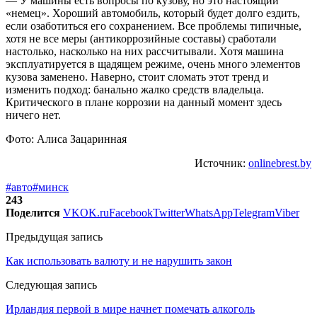
— У машины есть вопросы по кузову, но это настоящий
«немец». Хороший автомобиль, который будет долго ездить,
если озаботиться его сохранением. Все проблемы типичные,
хотя не все меры (антикоррозийные составы) сработали
настолько, насколько на них рассчитывали. Хотя машина
эксплуатируется в щадящем режиме, очень много элементов
кузова заменено. Наверно, стоит сломать этот тренд и
изменить подход: банально жалко средств владельца.
Критического в плане коррозии на данный момент здесь
ничего нет.
Фото: Алиса Зацаринная
Источник:
onlinebrest.by
#авто
#минск
243
Поделится
VK
OK.ru
Facebook
Twitter
WhatsApp
Telegram
Viber
Предыдущая запись
Как использовать валюту и не нарушить закон
Следующая запись
Ирландия первой в мире начнет помечать алкоголь