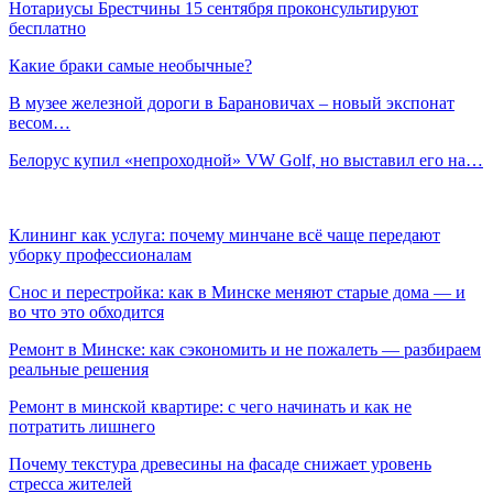
Нотариусы Брестчины 15 сентября проконсультируют
бесплатно
Какие браки самые необычные?
В музее железной дороги в Барановичах – новый экспонат
весом…
Белорус купил «непроходной» VW Golf, но выставил его на…
Клининг как услуга: почему минчане всё чаще передают
уборку профессионалам
Снос и перестройка: как в Минске меняют старые дома — и
во что это обходится
Ремонт в Минске: как сэкономить и не пожалеть — разбираем
реальные решения
Ремонт в минской квартире: с чего начинать и как не
потратить лишнего
Почему текстура древесины на фасаде снижает уровень
стресса жителей