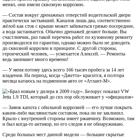
менял, они имели сквозную коррозию.
— Состав вокруг дренажных отверстий водительской двери
практически застывший. Каналов лишь два, соответственно
жёлоб как сток с крыши может забиваться грязью посередине,
а вода застаивается. Обычно дренажей делают больше. Вы
счастливчик, раз такой перечень работ по кузовному ремонту
производился по гарантии, однако можно было не доводить
до сквозной коррозии в принципе. С другой стороны,
героический человек, — усмехается Алексей. — Ремонты
ведь занимают много времени!
— У меня потому здесь всего 166 тысяч пробега за 14 лет
владения. На период, когда «Джетта» красится, я полтора
месяца катаюсь на подменном авто от «Атлант-М».
— Замок капота с обильной коррозией — его лучше покрыть
каким-либо маслянистым составом, пока он не заклинил.
Крыло с внутренней стороны имеет ржавчину. Возможно, там
и был когда-то антикор, но его следов я не обнаруживаю.
Среди больных мест данной модели — большие скрытые