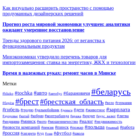
Как визуально расширить пространство с помощью
продуманных дизайнерских решений
Прогноз роста мировой экономики улучшен: аналитики
ожидают умеренное восстановление
Тренды здорового питания 2026: от веганства к
функциональным продуктам
Минэкономики утвердило перечень товаров для
импортозамещения: ставка на энергетику, ЖКХ и технологии
Время в надежных руках: ремонт часов в Минске
Метки
#беларусь
#авто
#tochka
#барановичи
#blizko
#автобус
#брест
#брестская_область
#германия
#вело
#берёза
#зарплата
#гибель
#дети
#животное
#дальнобойщик
#гродно
#деньга
#контрабанда
#литва
#кредит
#здоровье
#китай
#кобрин
#кража
#курс_валют
#минск
#налог
#мото
#мошенничество
#недвижимость
#медицина
#польша
#работа
#новости компаний
#пинск
#пожар
#пенсия
#пьяный
#россия
#футбол
#сигарета
#суд
#школа
#сша