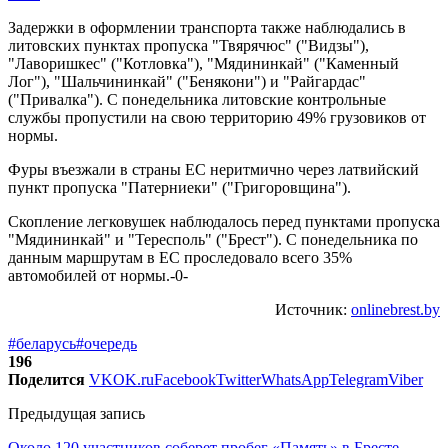
Задержки в оформлении транспорта также наблюдались в
литовских пунктах пропуска "Твярячюс" ("Видзы"),
"Лаворишкес" ("Котловка"), "Мядининкай" ("Каменный
Лог"), "Шальчининкай" ("Бенякони") и "Райгардас"
("Привалка"). С понедельника литовские контрольные
службы пропустили на свою территорию 49% грузовиков от
нормы.
Фуры въезжали в страны ЕС неритмично через латвийский
пункт пропуска "Патерниеки" ("Григоровщина").
Скопление легковушек наблюдалось перед пунктами пропуска
"Мядининкай" и "Тересполь" ("Брест"). С понедельника по
данным маршрутам в ЕС проследовало всего 35%
автомобилей от нормы.-0-
Источник:
onlinebrest.by
#беларусь
#очередь
196
Поделится
VK
OK.ru
Facebook
Twitter
WhatsApp
Telegram
Viber
Предыдущая запись
Около 120 участников соберет пробег «Память» в Бресте