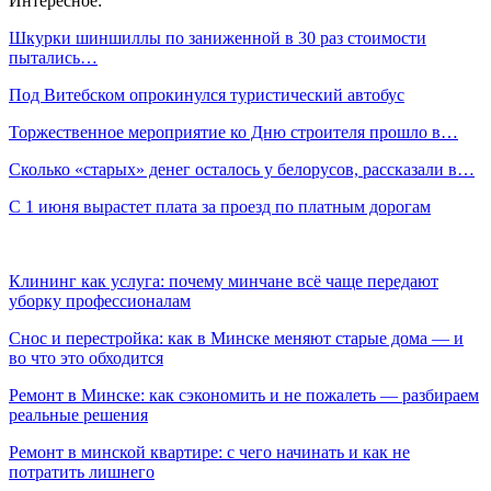
Интересное:
Шкурки шиншиллы по заниженной в 30 раз стоимости
пытались…
Под Витебском опрокинулся туристический автобус
Торжественное мероприятие ко Дню строителя прошло в…
Сколько «старых» денег осталось у белорусов, рассказали в…
С 1 июня вырастет плата за проезд по платным дорогам
Клининг как услуга: почему минчане всё чаще передают
уборку профессионалам
Снос и перестройка: как в Минске меняют старые дома — и
во что это обходится
Ремонт в Минске: как сэкономить и не пожалеть — разбираем
реальные решения
Ремонт в минской квартире: с чего начинать и как не
потратить лишнего