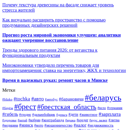
Почему текстура древесины на фасаде снижает уровень
стресса жителей
Как визуально расширить пространство с помощью
продуманных дизайнерских решений
Прогноз роста мировой экономики улучшен: аналитики
ожидают умеренное восстановление
Тренды здорового питания 2026: от веганства к
функциональным продуктам
Минэкономики утвердило перечень товаров для
импортозамещения: ставка на энергетику, ЖКХ и технологии
Время в надежных руках: ремонт часов в Минске
Метки
#беларусь
#авто
#tochka
#барановичи
#blizko
#автобус
#брест
#брестская_область
#германия
#вело
#берёза
#зарплата
#гибель
#дети
#животное
#дальнобойщик
#гродно
#деньга
#контрабанда
#литва
#кредит
#здоровье
#китай
#кобрин
#кража
#курс_валют
#минск
#налог
#мото
#мошенничество
#недвижимость
#медицина