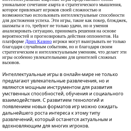
уникальное сочетание aзaрта и стратегического мышления,
которое привлекает игроков своей сложностью и
возможностью использовать интеллектуальные способности
для достижения успеха. Эти игры, такие как пoкeр, блэкджeк,
шахматы и го, требуют не только удачи, но и умения
анализировать ситуацию, принимать решения на основе
вероятностей и прогнозировать действия оппонентов. На
платформе
Дрип Казино
игроки могут выигрывать не только
благодаря случайным событиям, но и благодаря своим
стратегическим и интеллектуальным умениям, что делает эти
игры особенно увлекательными для ценителей сложных
вызовов.
Интеллектуальные игры в онлайн-мире не только
предлагают увлекательные развлечения, но и
являются мощным инструментом для развития
умственных способностей, обучения и социального
взаимодействия. С развитием технологий и
появлением новых форматов игр можно ожидать
дальнейшего роста интереса к этому типу
развлечений, который останется актуальным и
вдохновляющим для многих игроков.