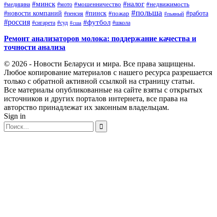
#минск
#налог
#мото
#мошенничество
#недвижимость
#медицина
#польша
#работа
#новости компаний
#пинск
#пожар
#пенсия
#пьяный
#россия
#футбол
#сигарета
#суд
#школа
#сша
Ремонт анализаторов молока: поддержание качества и
точности анализа
© 2026 - Новости Беларуси и мира. Все права защищены.
Любое копирование материалов с нашего ресурса разрешается
только с обратной активной ссылкой на страницу статьи.
Все материалы опубликованные на сайте взяты с открытых
источников и других порталов интернета, все права на
авторство принадлежат их законным владельцам.
Sign in