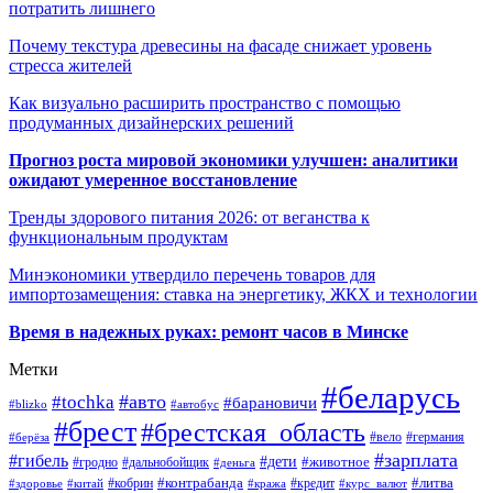
потратить лишнего
Почему текстура древесины на фасаде снижает уровень
стресса жителей
Как визуально расширить пространство с помощью
продуманных дизайнерских решений
Прогноз роста мировой экономики улучшен: аналитики
ожидают умеренное восстановление
Тренды здорового питания 2026: от веганства к
функциональным продуктам
Минэкономики утвердило перечень товаров для
импортозамещения: ставка на энергетику, ЖКХ и технологии
Время в надежных руках: ремонт часов в Минске
Метки
#беларусь
#авто
#tochka
#барановичи
#blizko
#автобус
#брест
#брестская_область
#германия
#вело
#берёза
#зарплата
#гибель
#дети
#животное
#дальнобойщик
#гродно
#деньга
#контрабанда
#литва
#кредит
#здоровье
#китай
#кобрин
#кража
#курс_валют