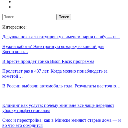
Интересное:
Девушка показала татуировку с именем парня на лбу — и…
Нужна работа? Электронную ярмарку вакансий для
Брестского…
В Бресте пройдет гонка Bison Race: программа
Пролетает раз в 437 лет. Когда можно понаблюдать за
кометой…
В России выбрали автомобиль года. Результаты вас точно…
Клининг как услуга: почему минчане всё чаще передают
уборку профессионалам
Снос и перестройка: как в Минске меняют старые дома — и
во что это обходится