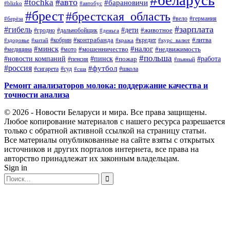
#авто
#tochka
#барановичи
#blizko
#автобус
#брест
#брестская_область
#германия
#вело
#берёза
#зарплата
#гибель
#дети
#животное
#дальнобойщик
#гродно
#деньга
#контрабанда
#литва
#кредит
#здоровье
#китай
#кобрин
#кража
#курс_валют
#минск
#налог
#мото
#мошенничество
#недвижимость
#медицина
#польша
#работа
#новости компаний
#пинск
#пожар
#пенсия
#пьяный
#россия
#футбол
#сигарета
#суд
#школа
#сша
Ремонт анализаторов молока: поддержание качества и
точности анализа
© 2026 - Новости Беларуси и мира. Все права защищены.
Любое копирование материалов с нашего ресурса разрешается
только с обратной активной ссылкой на страницу статьи.
Все материалы опубликованные на сайте взяты с открытых
источников и других порталов интернета, все права на
авторство принадлежат их законным владельцам.
Sign in