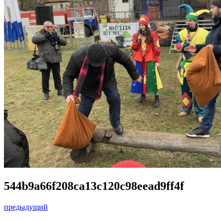
544b9a66f208ca13c120c98eead9ff4f
предыдущий