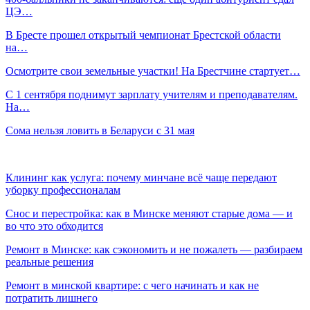
ЦЭ…
В Бресте прошел открытый чемпионат Брестской области
на…
Осмотрите свои земельные участки! На Брестчине стартует…
С 1 сентября поднимут зарплату учителям и преподавателям.
На…
Сома нельзя ловить в Беларуси с 31 мая
Клининг как услуга: почему минчане всё чаще передают
уборку профессионалам
Снос и перестройка: как в Минске меняют старые дома — и
во что это обходится
Ремонт в Минске: как сэкономить и не пожалеть — разбираем
реальные решения
Ремонт в минской квартире: с чего начинать и как не
потратить лишнего