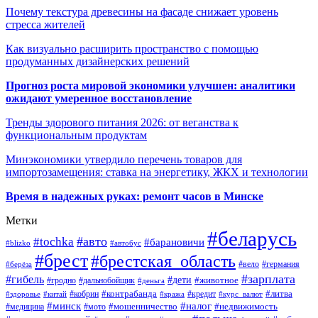
Почему текстура древесины на фасаде снижает уровень
стресса жителей
Как визуально расширить пространство с помощью
продуманных дизайнерских решений
Прогноз роста мировой экономики улучшен: аналитики
ожидают умеренное восстановление
Тренды здорового питания 2026: от веганства к
функциональным продуктам
Минэкономики утвердило перечень товаров для
импортозамещения: ставка на энергетику, ЖКХ и технологии
Время в надежных руках: ремонт часов в Минске
Метки
#беларусь
#авто
#tochka
#барановичи
#blizko
#автобус
#брест
#брестская_область
#германия
#вело
#берёза
#зарплата
#гибель
#дети
#животное
#дальнобойщик
#гродно
#деньга
#контрабанда
#литва
#кредит
#здоровье
#китай
#кобрин
#кража
#курс_валют
#минск
#налог
#мото
#мошенничество
#недвижимость
#медицина