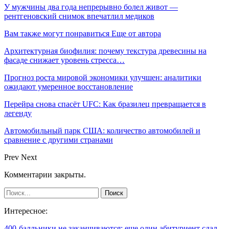
У мужчины два года непрерывно болел живот —
рентгеновский снимок впечатлил медиков
Вам также могут понравиться
Еще от автора
Архитектурная биофилия: почему текстура древесины на
фасаде снижает уровень стресса…
Прогноз роста мировой экономики улучшен: аналитики
ожидают умеренное восстановление
Перейра снова спасёт UFC: Как бразилец превращается в
легенду
Автомобильный парк США: количество автомобилей и
сравнение с другими странами
Prev
Next
Комментарии закрыты.
Интересное:
400-балльники не заканчиваются: еще один абитуриент сдал