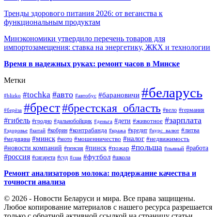
Тренды здорового питания 2026: от веганства к
функциональным продуктам
Минэкономики утвердило перечень товаров для
импортозамещения: ставка на энергетику, ЖКХ и технологии
Время в надежных руках: ремонт часов в Минске
Метки
#беларусь
#авто
#tochka
#барановичи
#blizko
#автобус
#брест
#брестская_область
#германия
#вело
#берёза
#зарплата
#гибель
#дети
#животное
#дальнобойщик
#гродно
#деньга
#контрабанда
#литва
#кредит
#здоровье
#китай
#кобрин
#кража
#курс_валют
#минск
#налог
#мото
#мошенничество
#недвижимость
#медицина
#польша
#работа
#новости компаний
#пинск
#пожар
#пенсия
#пьяный
#россия
#футбол
#сигарета
#суд
#школа
#сша
Ремонт анализаторов молока: поддержание качества и
точности анализа
© 2026 - Новости Беларуси и мира. Все права защищены.
Любое копирование материалов с нашего ресурса разрешается
только с обратной активной ссылкой на страницу статьи.