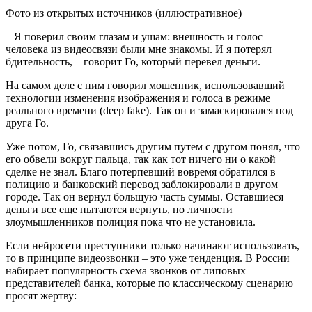
Фото из открытых источников (иллюстративное)
– Я поверил своим глазам и ушам: внешность и голос
человека из видеосвязи были мне знакомы. И я потерял
бдительность, – говорит Го, который перевел деньги.
На самом деле с ним говорил мошенник, использовавший
технологии изменения изображения и голоса в режиме
реального времени (deep fake). Так он и замаскировался под
друга Го.
Уже потом, Го, связавшись другим путем с другом понял, что
его обвели вокруг пальца, так как тот ничего ни о какой
сделке не знал. Благо потерпевший вовремя обратился в
полицию и банковский перевод заблокировали в другом
городе. Так он вернул большую часть суммы. Оставшиеся
деньги все еще пытаются вернуть, но личности
злоумышленников полиция пока что не установила.
Если нейросети преступники только начинают использовать,
то в принципе видеозвонки – это уже тенденция. В России
набирает популярность схема звонков от липовых
представителей банка, которые по классическому сценарию
просят жертву: