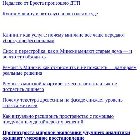
Недалеко от Бреста произошло ДТП
Купил машину в автохаусе и оказался в суде
Клининг как услуга: почему минчане всё чаще передают
уборку профессионалам
Снос и перестройка: как в Минске меняют старые дома — и
во что это обходится
Ремонт в Минске: как сэкономить и не пожалеть — разбираем
реальные решения
Ремонт в минской квартире: с чего начинать и как не
потратить лишнего
Почему текстура древесины на фасаде снижает уровень
стресса жителей
Как визуально расширить пространство с помощью
продуманных дизайнерских решений
Прогноз роста мировой экономики улучшен: аналитики
ожидают умеренное восстановление