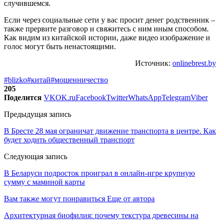
случившемся.
Если через социальные сети у вас просит денег родственник –
также прервите разговор и свяжитесь с ним иным способом.
Как видим из китайской истории, даже видео изображение и
голос могут быть ненастоящими.
Источник:
onlinebrest.by
#blizko
#китай
#мошенничество
205
Поделится
VK
OK.ru
Facebook
Twitter
WhatsApp
Telegram
Viber
Предыдущая запись
В Бресте 28 мая ограничат движение транспорта в центре. Как
будет ходить общественный транспорт
Следующая запись
В Беларуси подросток проиграл в онлайн-игре крупную
сумму с маминой карты
Вам также могут понравиться
Еще от автора
Архитектурная биофилия: почему текстура древесины на