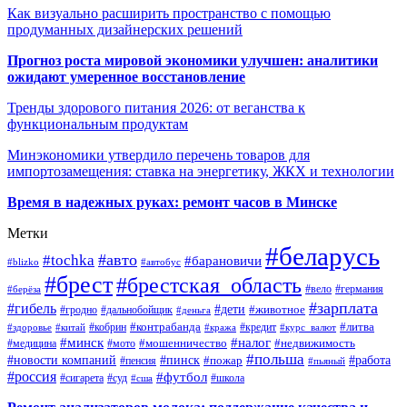
Как визуально расширить пространство с помощью
продуманных дизайнерских решений
Прогноз роста мировой экономики улучшен: аналитики
ожидают умеренное восстановление
Тренды здорового питания 2026: от веганства к
функциональным продуктам
Минэкономики утвердило перечень товаров для
импортозамещения: ставка на энергетику, ЖКХ и технологии
Время в надежных руках: ремонт часов в Минске
Метки
#беларусь
#авто
#tochka
#барановичи
#blizko
#автобус
#брест
#брестская_область
#германия
#вело
#берёза
#зарплата
#гибель
#дети
#животное
#дальнобойщик
#гродно
#деньга
#контрабанда
#литва
#кредит
#здоровье
#китай
#кобрин
#кража
#курс_валют
#минск
#налог
#мото
#мошенничество
#недвижимость
#медицина
#польша
#работа
#новости компаний
#пинск
#пожар
#пенсия
#пьяный
#россия
#футбол
#сигарета
#суд
#школа
#сша