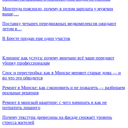
Минтруда пояснило, почему в целом зарплата у мужчин
выше,…
Поставку четырех передвижных медкомплексов ожидают
летом в…
В Бресте продан еще один участок
Клининг как услуга: почему минчане всё чаще передают
уборку профессионалам
Снос и перестройка: как в Минске меняют старые дома — и
во что это обходится
Ремонт в Минске: как сэкономить и не пожалеть — разбираем
реальные решения
Ремонт в минской квартире: с чего начинать и как не
потратить лишнего
Почему текстура древесины на фасаде снижает уровень
стресса жителей