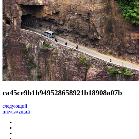
ca45ce9b1b949528658921b18908a07b
следующий
предыдущий