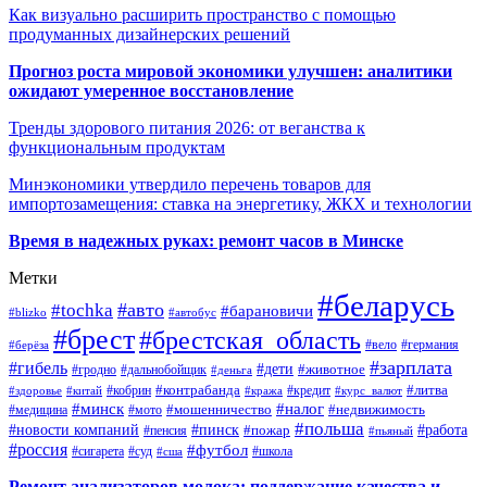
Как визуально расширить пространство с помощью
продуманных дизайнерских решений
Прогноз роста мировой экономики улучшен: аналитики
ожидают умеренное восстановление
Тренды здорового питания 2026: от веганства к
функциональным продуктам
Минэкономики утвердило перечень товаров для
импортозамещения: ставка на энергетику, ЖКХ и технологии
Время в надежных руках: ремонт часов в Минске
Метки
#беларусь
#авто
#tochka
#барановичи
#blizko
#автобус
#брест
#брестская_область
#германия
#вело
#берёза
#зарплата
#гибель
#дети
#животное
#дальнобойщик
#гродно
#деньга
#контрабанда
#литва
#кредит
#здоровье
#китай
#кобрин
#кража
#курс_валют
#минск
#налог
#мото
#мошенничество
#недвижимость
#медицина
#польша
#работа
#новости компаний
#пинск
#пожар
#пенсия
#пьяный
#россия
#футбол
#сигарета
#суд
#школа
#сша
Ремонт анализаторов молока: поддержание качества и