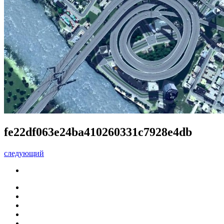
fe22df063e24ba410260331c7928e4db
следующий