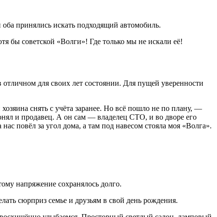
и оба принялись искать подходящий автомобиль.
тя бы советской «Волги»! Где только мы не искали её!
в отличном для своих лет состоянии. Для пущей уверенности
озяина снять с учёта заранее. Но всё пошло не по плану, —
нял и продавец. А он сам — владелец СТО, и во дворе его
ас повёл за угол дома, а там под навесом стояла моя «Волга».
этому напряжение сохранялось долго.
елать сюрприз семье и друзьям в свой день рождения.
м восхищённо улыбаемся. Просторный светлый салон, ламповый