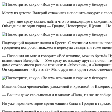
Мечту из детства Валерий отважился исполнить аккурат к сво
— Друг мне сразу сказал: найти что-то подходящее с каждым го
Объездили не один город — Гродно, Новогрудок, Щучин… Но 
Подходящий вариант нашли в Бресте. С хозяином машины погов
гродненец попросил знакомого перекупа съездить и тоже оцен
— Позвонил он мне и говорит: «Всё отлично, можно брать!» Ну 
вспоминает Валерий. — Уже сразу по взгляду друга я понял, ч
дома стояло много разной техники: и «Москвич», и «Запорожец»
Он спрашивает: «Ну а эта?» Мы с другом в один голос отвечаем
Машина была чрезвычайно ухоженной и красивой, и Валерию до 
— Вышли даже его сыновья и плакали: «Папа, ты же не собиралс
Но уже через некоторое время машина была в Гродно в гараже. 
После такой долгой и подробной истории приобретения ретро