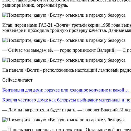
радиоприёмник, огромный руль.
Итак, перед нами ГАЗ-21 «Волга» третьей серии 1968 года вып
конвейере и проходила тройную проверку качества. Данные ма
— Сейчас мы заведём её, — гордо произносит Валерий. — С по
На панели «Волги» расположились настоящий ламповый радио
Сейчас читают
Коптильня для дачи: горячее или холодное копчение и какой…
Кровля частного дома: как белорусы выбирают материалы и н
— Лампы нагреются, и будет играть, — говорит Валерий. И чер
— Панель здесь «родная», потолок тоже. Остальное всё переде