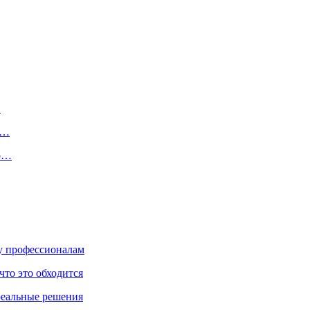
…
.…
то…
ку профессионалам
что это обходится
реальные решения