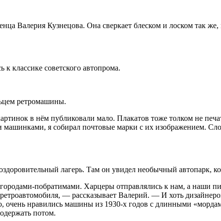
енца Валерия Кузнецова. Она сверкает блеском и лоском так же,
ь к классике советского автопрома.
льцем ретромашины.
артинок в нём публиковали мало. Плакатов тоже толком не печат
и машинками, я собирал почтовые марки с их изображением. Сло
оздоровительный лагерь. Там он увидел необычный автопарк, к
 городами-побратимами. Харцеры отправлялись к нам, а наши п
 ретроавтомобиля, — рассказывает Валерий. — И хоть дизайнером
о, очень нравились машины из 1930-х годов с длинными «мордам
содержать потом.