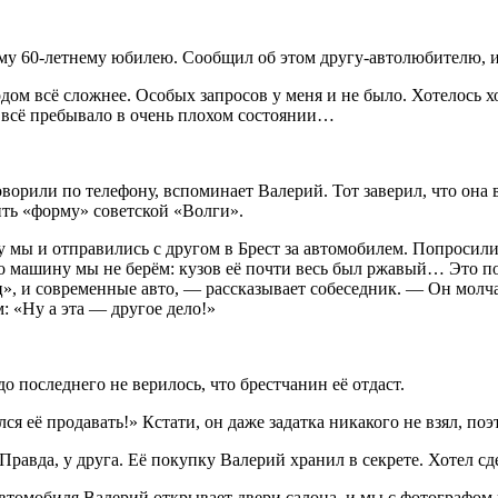
ему 60-летнему юбилею. Сообщил об этом другу-автолюбителю, 
дом всё сложнее. Особых запросов у меня и не было. Хотелось хо
всё пребывало в очень плохом состоянии…
орили по телефону, вспоминает Валерий. Тот заверил, что она 
ить «форму» советской «Волги».
мы и отправились с другом в Брест за автомобилем. Попросили х
то машину мы не берём: кузов её почти весь был ржавый… Это по
, и современные авто, — рассказывает собеседник. — Он молча н
: «Ну а эта — другое дело!»
последнего не верилось, что брестчанин её отдаст.
я её продавать!» Кстати, он даже задатка никакого не взял, по
Правда, у друга. Её покупку Валерий хранил в секрете. Хотел сд
автомобиля Валерий открывает двери салона, и мы с фотографо