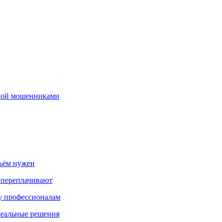
емой мошенниками
бъём нужен
 переплачивают
ку профессионалам
реальные решения