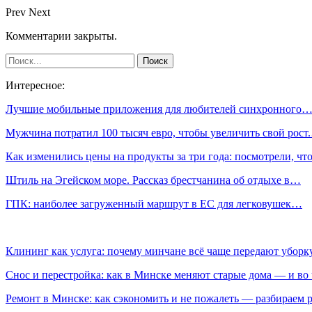
Prev
Next
Комментарии закрыты.
Интересное:
Лучшие мобильные приложения для любителей синхронного
Мужчина потратил 100 тысяч евро, чтобы увеличить свой рост
Как изменились цены на продукты за три года: посмотрели, ч
Штиль на Эгейском море. Рассказ брестчанина об отдыхе в…
ГПК: наиболее загруженный маршрут в ЕС для легковушек…
Клининг как услуга: почему минчане всё чаще передают убор
Снос и перестройка: как в Минске меняют старые дома — и во 
Ремонт в Минске: как сэкономить и не пожалеть — разбираем 