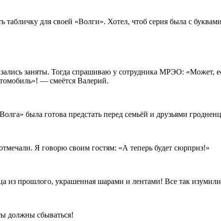
ь табличку для своей «Волги». Хотел, чтоб серия была с буквам
ались заняты. Тогда спрашиваю у сотрудника МРЭО: «Может, ест
втомобиль»! — смеётся Валерий.
Волга» была готова предстать перед семьёй и друзьями гродненц
тмечали. Я говорю своим гостям: «А теперь будет сюрприз!»
ца из прошлого, украшенная шарами и лентами! Все так изумил
ты должны сбываться!