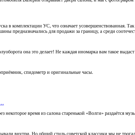
уска в комплектации УС, что означает усовершенствованная. Так
шины предназначались для продажи за границу, а среди соотече
луоборота она это делает! Не каждая иномарка вам такое выдас
приёмник, спидометр и оригинальные часы.
е…
ез некоторое время из салона старенькой «Волги» раздаётся музы
лывали внутри. Но общий стиль советской классики мы не трогал