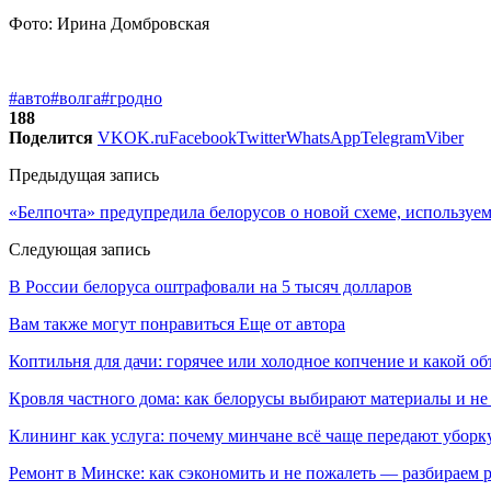
Фото: Ирина Домбровская
#авто
#волга
#гродно
188
Поделится
VK
OK.ru
Facebook
Twitter
WhatsApp
Telegram
Viber
Предыдущая запись
«Белпочта» предупредила белорусов о новой схеме, использу
Следующая запись
В России белоруса оштрафовали на 5 тысяч долларов
Вам также могут понравиться
Еще от автора
Коптильня для дачи: горячее или холодное копчение и какой о
Кровля частного дома: как белорусы выбирают материалы и не
Клининг как услуга: почему минчане всё чаще передают убор
Ремонт в Минске: как сэкономить и не пожалеть — разбираем 