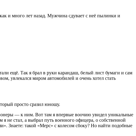
 как и много лет назад. Мужчина сдувает с неё пылинки и
али ещё. Так я брал в руки карандаш, белый лист бумаги и сам
вом, увлекался миром автомобилей и очень хотел стать
оторый просто сразил юношу.
ионеры — к ним. Вот там я впервые воочию увидел уникальные
 я не стал, а выбрал путь военного офицера, о собственной
и». Знаете: такой «Мерс» с колесом сбоку? Но найти подобные