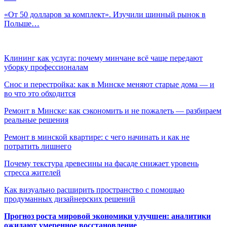
«От 50 долларов за комплект». Изучили шинный рынок в
Польше…
Клининг как услуга: почему минчане всё чаще передают
уборку профессионалам
Снос и перестройка: как в Минске меняют старые дома — и
во что это обходится
Ремонт в Минске: как сэкономить и не пожалеть — разбираем
реальные решения
Ремонт в минской квартире: с чего начинать и как не
потратить лишнего
Почему текстура древесины на фасаде снижает уровень
стресса жителей
Как визуально расширить пространство с помощью
продуманных дизайнерских решений
Прогноз роста мировой экономики улучшен: аналитики
ожидают умеренное восстановление