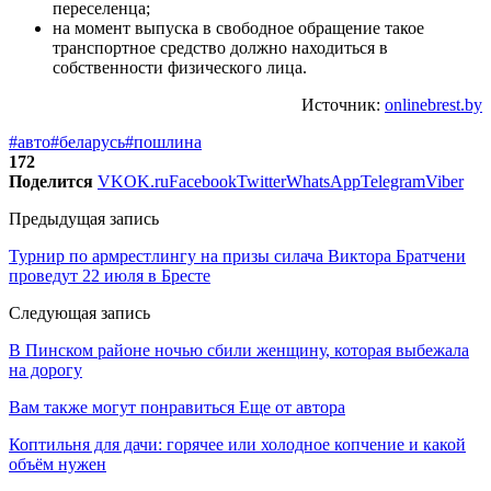
переселенца;
на момент выпуска в свободное обращение такое
транспортное средство должно находиться в
собственности физического лица.
Источник:
onlinebrest.by
#авто
#беларусь
#пошлина
172
Поделится
VK
OK.ru
Facebook
Twitter
WhatsApp
Telegram
Viber
Предыдущая запись
Турнир по армрестлингу на призы силача Виктора Братчени
проведут 22 июля в Бресте
Следующая запись
В Пинском районе ночью сбили женщину, которая выбежала
на дорогу
Вам также могут понравиться
Еще от автора
Коптильня для дачи: горячее или холодное копчение и какой
объём нужен