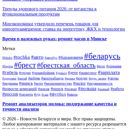
Тренды здорового питания 2026: от веганства к
функциональным продуктам
Минэкономики утвердило перечень товаров для
импортозамещения: ставка на энергетику, ЖКХ и технологии
Время в надежных руках: ремонт часов в Минске
Метки
#беларусь
#авто
#tochka
#барановичи
#blizko
#автобус
#брест
#брестская_область
#германия
#вело
#берёза
#зарплата
#гибель
#дети
#животное
#дальнобойщик
#гродно
#деньга
#контрабанда
#литва
#кредит
#здоровье
#китай
#кобрин
#кража
#курс_валют
#минск
#налог
#мото
#мошенничество
#недвижимость
#медицина
#польша
#работа
#новости компаний
#пинск
#пожар
#пенсия
#пьяный
#россия
#футбол
#сигарета
#суд
#школа
#сша
Ремонт анализаторов молока: поддержание качества и
точности анализа
© 2026 - Новости Беларуси и мира. Все права защищены.
Любое копирование материалов с нашего ресурса разрешается