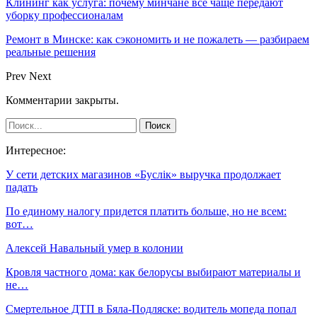
Клининг как услуга: почему минчане всё чаще передают
уборку профессионалам
Ремонт в Минске: как сэкономить и не пожалеть — разбираем
реальные решения
Prev
Next
Комментарии закрыты.
Интересное:
У сети детских магазинов «Буслiк» выручка продолжает
падать
По единому налогу придется платить больше, но не всем:
вот…
Алексей Навальный умер в колонии
Кровля частного дома: как белорусы выбирают материалы и
не…
Смертельное ДТП в Бяла-Подляске: водитель мопеда попал