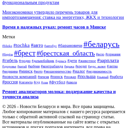
функциональным продуктам
Минэкономики утвердило перечень товаров для
импортозамещения: ставка на энергетику, ЖКХ и технологии
Время в надежных руках: ремонт часов в Минске
Метки
#беларусь
#авто
#tochka
#барановичи
#blizko
#автобус
#брест
#брестская_область
#германия
#вело
#берёза
#зарплата
#гибель
#дети
#животное
#дальнобойщик
#гродно
#деньга
#контрабанда
#литва
#кредит
#здоровье
#китай
#кобрин
#кража
#курс_валют
#минск
#налог
#мото
#мошенничество
#недвижимость
#медицина
#польша
#работа
#новости компаний
#пинск
#пожар
#пенсия
#пьяный
#россия
#футбол
#сигарета
#суд
#школа
#сша
Ремонт анализаторов молока: поддержание качества и
точности анализа
© 2026 - Новости Беларуси и мира. Все права защищены.
Любое копирование материалов с нашего ресурса разрешается
только с обратной активной ссылкой на страницу статьи.
Все материалы опубликованные на сайте взяты с открытых
источников и других порталов интернета, все права на