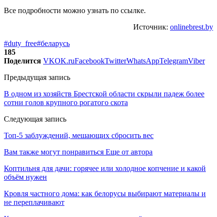
Все подробности можно узнать по ссылке.
Источник:
onlinebrest.by
#duty_free
#беларусь
185
Поделится
VK
OK.ru
Facebook
Twitter
WhatsApp
Telegram
Viber
Предыдущая запись
В одном из хозяйств Брестской области скрыли падеж более
сотни голов крупного рогатого скота
Следующая запись
Топ-5 заблуждений, мешающих сбросить вес
Вам также могут понравиться
Еще от автора
Коптильня для дачи: горячее или холодное копчение и какой
объём нужен
Кровля частного дома: как белорусы выбирают материалы и
не переплачивают