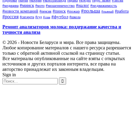
#контрабанда
#литва
#кредит
#здоровье
#китай
#кобрин
#кража
#курс_валют
#минск
#налог
#мото
#мошенничество
#недвижимость
#медицина
#польша
#работа
#новости компаний
#пинск
#пожар
#пенсия
#пьяный
#россия
#футбол
#сигарета
#суд
#школа
#сша
Ремонт анализаторов молока: поддержание качества и
точности анализа
© 2026 - Новости Беларуси и мира. Все права защищены.
Любое копирование материалов с нашего ресурса разрешается
только с обратной активной ссылкой на страницу статьи.
Все материалы опубликованные на сайте взяты с открытых
источников и других порталов интернета, все права на
авторство принадлежат их законным владельцам.
Sign in