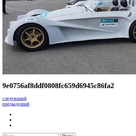
9e0756af8ddf0808fc659d6945c86fa2
следующий
предыдущий