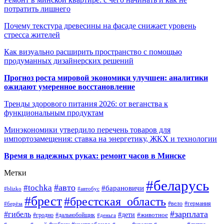
потратить лишнего
Почему текстура древесины на фасаде снижает уровень
стресса жителей
Как визуально расширить пространство с помощью
продуманных дизайнерских решений
Прогноз роста мировой экономики улучшен: аналитики
ожидают умеренное восстановление
Тренды здорового питания 2026: от веганства к
функциональным продуктам
Минэкономики утвердило перечень товаров для
импортозамещения: ставка на энергетику, ЖКХ и технологии
Время в надежных руках: ремонт часов в Минске
Метки
#беларусь
#авто
#tochka
#барановичи
#blizko
#автобус
#брест
#брестская_область
#германия
#вело
#берёза
#зарплата
#гибель
#дети
#животное
#дальнобойщик
#гродно
#деньга