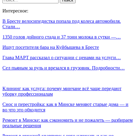
Интересное:
В Бресте велосипедистка попала под колеса автомобиля.
Стали…
1350 голов дойного стада и 37 тонн молока в сутки —…
Ищут посетителя бара на Куйбышева в Бресте
Глава МАРТ рассказал о ситуации с ценами на услуги…
Сел пьяным за руль и врезался в грузовик. Подробности…
Клининг как услуга: почему минчане всё чаще передают
уборку профессионалам
Снос и перестройка: как в Минске меняют старые дома — и
во что это обходится
Ремонт в Минске: как сэкономить и не пожалеть — разбираем
реальные решения
Ремонт в минской квартире: с чего начинать и как не