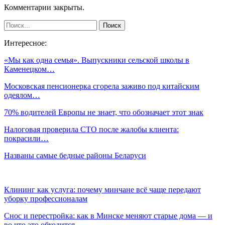
Комментарии закрыты.
Интересное:
«Мы как одна семья». Выпускники сельской школы в
Каменецком…
Московская пенсионерка сгорела заживо под китайским
одеялом…
70% водителей Европы не знает, что обозначает этот знак
Налоговая проверила СТО после жалобы клиента:
покрасили…
Названы самые бедные районы Беларуси
Клининг как услуга: почему минчане всё чаще передают
уборку профессионалам
Снос и перестройка: как в Минске меняют старые дома — и
во что это обходится