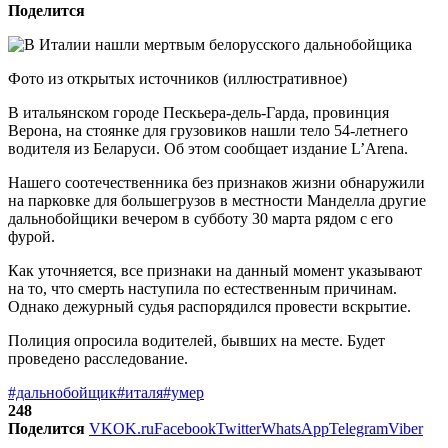
Поделится
Фото из открытых источников (иллюстративное)
В итальянском городе Пескьера-дель-Гарда, провинция
Верона, на стоянке для грузовиков нашли тело 54-летнего
водителя из Беларуси. Об этом сообщает издание L’Arena.
Нашего соотечественника без признаков жизни обнаружили
на парковке для большегрузов в местности Манделла другие
дальнобойщики вечером в субботу 30 марта рядом с его
фурой.
Как уточняется, все признаки на данный момент указывают
на то, что смерть наступила по естественным причинам.
Однако дежурный судья распорядился провести вскрытие.
Полиция опросила водителей, бывших на месте. Будет
проведено расследование.
#дальнобойщик
#италя
#умер
248
Поделится
VK
OK.ru
Facebook
Twitter
WhatsApp
Telegram
Viber