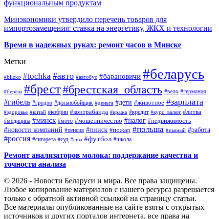
функциональным продуктам
Минэкономики утвердило перечень товаров для
импортозамещения: ставка на энергетику, ЖКХ и технологии
Время в надежных руках: ремонт часов в Минске
Метки
#беларусь
#авто
#tochka
#барановичи
#blizko
#автобус
#брест
#брестская_область
#германия
#вело
#берёза
#зарплата
#гибель
#дети
#животное
#дальнобойщик
#гродно
#деньга
#контрабанда
#литва
#кредит
#здоровье
#китай
#кобрин
#кража
#курс_валют
#минск
#налог
#мото
#мошенничество
#недвижимость
#медицина
#польша
#работа
#новости компаний
#пинск
#пожар
#пенсия
#пьяный
#россия
#футбол
#сигарета
#суд
#школа
#сша
Ремонт анализаторов молока: поддержание качества и
точности анализа
© 2026 - Новости Беларуси и мира. Все права защищены.
Любое копирование материалов с нашего ресурса разрешается
только с обратной активной ссылкой на страницу статьи.
Все материалы опубликованные на сайте взяты с открытых
источников и других порталов интернета, все права на