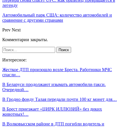
Перейра снова спасёт UFC: Как бразилец превращается в
легенду
Автомобильный парк США: количество автомобилей и
сравнение с другими странами
Prev
Next
Комментарии закрыты.
Интересное:
Жесткое ДТП произошло возле Бреста. Работники МЧС
спасли…
В Беларуси продолжают изымать автомобили-такси.
Очередной…
В Гродно фонду Талая передали почти 100 кг монет для…
В Брест приезжает «ЦИРК ИЛЛЮЗИЙ» без диких
животных!…
В Волковысском районе в ДТП погибли водитель и